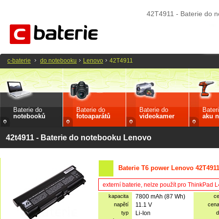
42T4911 - Baterie do 
c-baterie
do notebooku
Lenovo
42T4911
Baterie do
Baterie do
Baterie do
Bater
notebooků
fotoaparátů
videokamer
aku n
42t4911 - Baterie do notebooku Lenovo
Baterie T6 power Lenovo 42T4911
externí baterie, nelze použít pro ThinkPad
kapacita
7800 mAh (87 Wh)
c
napětí
11.1 V
cen
typ
Li-Ion
d