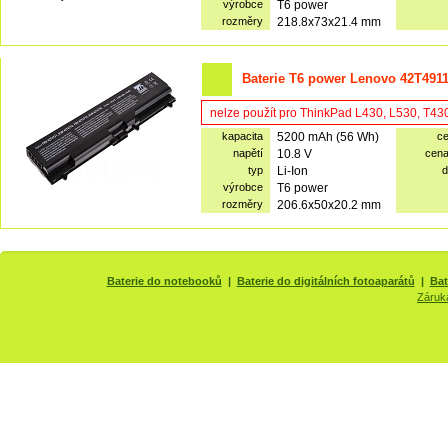
výrobce
T6 power
rozměry
218.8x73x21.4 mm
Baterie T6 power Lenovo 42T4911
nelze použít pro ThinkPad L430, L530, T43
kapacita
5200 mAh (56 Wh)
c
napětí
10.8 V
cen
typ
Li-Ion
d
výrobce
T6 power
rozměry
206.6x50x20.2 mm
Baterie do notebooků
|
Baterie do digitálních fotoaparátů
|
Bat
Záruk