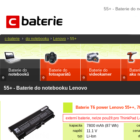
55+ - Baterie do 
c-baterie
do notebooku
Lenovo
55+
Baterie do
Baterie do
Baterie do
Bater
notebooků
fotoaparátů
videokamer
aku n
55+ - Baterie do notebooku Lenovo
Baterie T6 power Lenovo 55++, 7
externí baterie, nelze použít pro ThinkPad
kapacita
7800 mAh (87 Wh)
c
napětí
11.1 V
cen
typ
Li-Ion
d