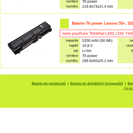
výrobce
T6 power
rozměry
218.8x73x21.4 mm
Baterie T6 power Lenovo 55+, 52
nelze použít pro ThinkPad L430, L530, T43
kapacita
5200 mAh (56 Wh)
c
napětí
10.8 V
cen
typ
Li-Ion
d
výrobce
T6 power
rozměry
206.6x50x20.2 mm
Baterie do notebooků
|
Baterie do digitálních fotoaparátů
|
Bat
Záruk