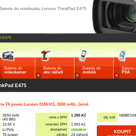
Baterie do notebooku Lenovo ThinkPad E475
d E475
Baterie do
Baterie do
Baterie do
Baterie
videokamer
aku nářadí
mobilů
PDA
inkPad E475
rie T6 power Lenovo 01AV411, 3650 mAh, černá
3650 mAh
1 290 Kč
NBIB016
cena s DPH
obj. kód
(40 Wh)
10.95 V
cena bez DPH
1 065 Kč
Li-Poly
dostupnost
skladem
KOUPIT
T6 power
záruka
24 měsíců