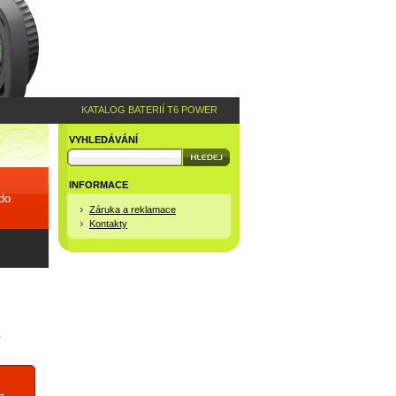
KATALOG BATERIÍ T6 POWER
VYHLEDÁVÁNÍ
INFORMACE
 do
Záruka a reklamace
Kontakty
4