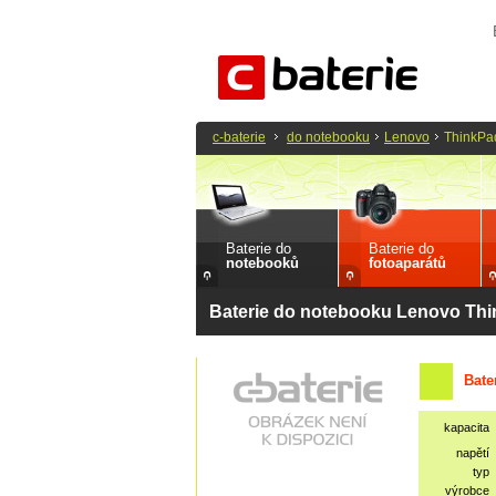
c-baterie
do notebooku
Lenovo
ThinkPa
Baterie do
Baterie do
notebooků
fotoaparátů
Baterie do notebooku Lenovo Th
Bate
kapacita
napětí
typ
výrobce