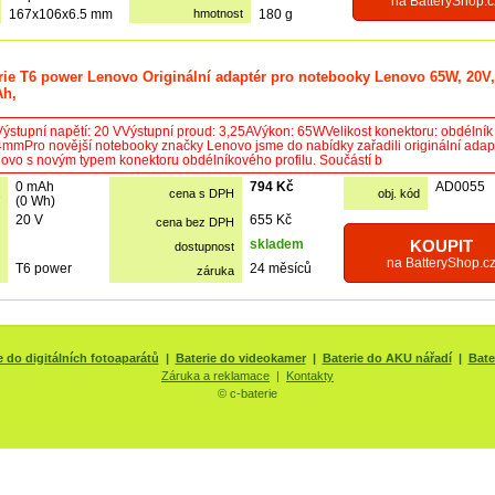
na BatteryShop.c
167x106x6.5 mm
hmotnost
180 g
rie T6 power Lenovo Originální adaptér pro notebooky Lenovo 65W, 20V,
Ah,
ýstupní napětí: 20 VVýstupní proud: 3,25AVýkon: 65WVelikost konektoru: obdélník
mmPro novější notebooky značky Lenovo jsme do nabídky zařadili originální adap
ovo s novým typem konektoru obdélníkového profilu. Součástí b
0 mAh
794 Kč
AD0055
cena s DPH
obj. kód
(0 Wh)
20 V
655 Kč
cena bez DPH
skladem
KOUPIT
dostupnost
na BatteryShop.c
T6 power
24 měsíců
záruka
e do digitálních fotoaparátů
|
Baterie do videokamer
|
Baterie do AKU nářadí
|
Bate
Záruka a reklamace
|
Kontakty
© c-baterie