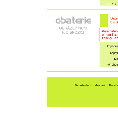
rozměry
Bate
0 m
ParametryV
pinem 11x4
značky Len
kapacita
napětí
typ
výrobce
Baterie do notebooků
|
Bateri