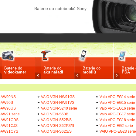
Baterie do notebooků Sony
Baterie do
Baterie do
Baterie do
Baterie
videokamer
aku nářadí
mobilů
PDA
N-AW90NS
VAIO VGN-NW91GS
Vaio VPC-EG14 serie
-AW90S
VAIO VGN-NW91VS
Vaio VPC-EG15 serie
N-AW90US
VAIO VGN-S240 serie
Vaio VPC-EG16 serie
-AW91 serie
VAIO VGN-S50B
Vaio VPC-EG17 serie
N-AW91CDS
VAIO VGN-S52B/S
Vaio VPC-EG18 serie
-AW91CJS
VAIO VGN-S62PS/S
Vaio VPC-EG2 serie
N-AW91CYS
VAIO VGN-S62S/S
VAIO VPC-EG23 serie