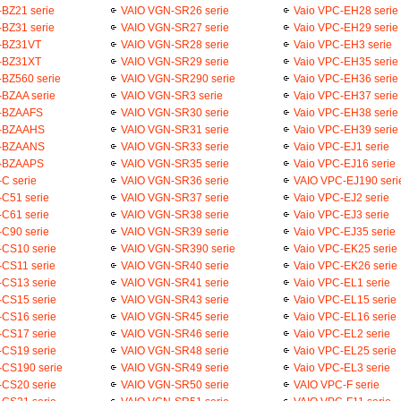
BZ21 serie
VAIO VGN-SR26 serie
Vaio VPC-EH28 serie
BZ31 serie
VAIO VGN-SR27 serie
Vaio VPC-EH29 serie
-BZ31VT
VAIO VGN-SR28 serie
Vaio VPC-EH3 serie
-BZ31XT
VAIO VGN-SR29 serie
Vaio VPC-EH35 serie
BZ560 serie
VAIO VGN-SR290 serie
Vaio VPC-EH36 serie
BZAA serie
VAIO VGN-SR3 serie
Vaio VPC-EH37 serie
-BZAAFS
VAIO VGN-SR30 serie
Vaio VPC-EH38 serie
-BZAAHS
VAIO VGN-SR31 serie
Vaio VPC-EH39 serie
-BZAANS
VAIO VGN-SR33 serie
Vaio VPC-EJ1 serie
-BZAAPS
VAIO VGN-SR35 serie
Vaio VPC-EJ16 serie
C serie
VAIO VGN-SR36 serie
VAIO VPC-EJ190 seri
C51 serie
VAIO VGN-SR37 serie
Vaio VPC-EJ2 serie
C61 serie
VAIO VGN-SR38 serie
Vaio VPC-EJ3 serie
C90 serie
VAIO VGN-SR39 serie
Vaio VPC-EJ35 serie
CS10 serie
VAIO VGN-SR390 serie
Vaio VPC-EK25 serie
CS11 serie
VAIO VGN-SR40 serie
Vaio VPC-EK26 serie
CS13 serie
VAIO VGN-SR41 serie
Vaio VPC-EL1 serie
CS15 serie
VAIO VGN-SR43 serie
Vaio VPC-EL15 serie
CS16 serie
VAIO VGN-SR45 serie
Vaio VPC-EL16 serie
CS17 serie
VAIO VGN-SR46 serie
Vaio VPC-EL2 serie
CS19 serie
VAIO VGN-SR48 serie
Vaio VPC-EL25 serie
CS190 serie
VAIO VGN-SR49 serie
Vaio VPC-EL3 serie
CS20 serie
VAIO VGN-SR50 serie
VAIO VPC-F serie