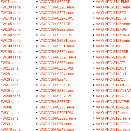
FW11 serie
VAIO VGN-SZ25CP
VAIO VPC-S111FM/S
-FW130 serie
VAIO VGN-SZ26 serie
VAIO VPC-S115 serie
-FW139 serie
VAIO VGN-SZ27 serie
VAIO VPC-S115EC
-FW140 serie
VAIO VGN-SZ270P/C
VAIO VPC-S115FG
-FW145 serie
VAIO VGN-SZ27CP
VAIO VPC-S117 serie
-FW150 serie
VAIO VGN-SZ28 serie
VAIO VPC-S117GG
-FW160 serie
VAIO VGN-SZ280P/C
VAIO VPC-S117GGB
-FW170 serie
VAIO VGN-SZ281 serie
VAIO VPC-S118 serie
-FW180 serie
VAIO VGN-SZ31 serie
VAIO VPC-S118EC
-FW190 serie
VAIO VGN-SZ32 serie
VAIO VPC-S119FJ/B
-FW198 serie
VAIO VGN-SZ320 serie
VAIO VPC-S119GC
FW20 serie
VAIO VGN-SZ33 serie
VAIO VPC-S11AFJ
FW21 serie
VAIO VGN-SZ330P/B
VAIO VPC-S11AGJ
FW25 serie
VAIO VGN-SZ34 serie
VAIO VPC-S11AHJ
FW26 serie
VAIO VGN-SZ340
VAIO VPC-S11AVJ
FW27 serie
VAIO VGN-SZ35CP
VAIO VPC-S11J7E/B
FW29 serie
VAIO VGN-SZ36 serie
VAIO VPC-S11M1E/W
-FW290 serie
VAIO VGN-SZ370P/C
VAIO VPC-S11V9E
FW30 serie
VAIO VGN-SZ37CP
VAIO VPC-S11V9E/B
-FW30B
VAIO VGN-SZ38 serie
VAIO VPC-S11X9E/B
FW31 serie
VAIO VGN-SZ381P/X
VAIO VPC-S12 serie
FW32 serie
VAIO VGN-SZ390 serie
VAIO VPC-S123 serie
FW33 serie
VAIO VGN-SZ4 serie
VAIO VPC-S123FGB
-FW340 serie
VAIO VGN-SZ42 serie
VAIO VPC-S125 serie