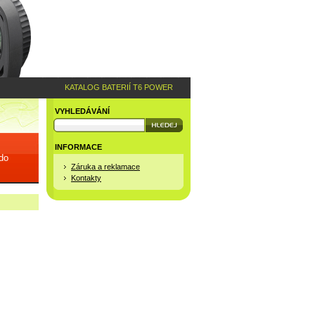
KATALOG BATERIÍ T6 POWER
VYHLEDÁVÁNÍ
INFORMACE
 do
Záruka a reklamace
Kontakty