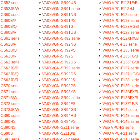
CS52 serie
VAIO VGN-SR90US
VAIO VPC-F11Z1E/BI
-CS52JB/W
VAIO VGN-SR91 serie
VAIO VPC-F11ZHJ
CS60 serie
VAIO VGN-SR91NS
VAIO VPC-F12 serie
-CS60B/P
VAIO VGN-SR91PS
VAIO VPC-F127 serie
-CS60B/Q
VAIO VGN-SR91S
VAIO VPC-F127HGBI
-CS60B/R
VAIO VGN-SR91US
VAIO VPC-F128 serie
CS61 serie
VAIO VGN-SR92 serie
VAIO VPC-F12XHX/B
-CS61B/P
VAIO VGN-SR92NS
VAIO VPC-F13 serie
-CS61B/Q
VAIO VGN-SR92PS
VAIO VPC-F135 serie
-CS61B/R
VAIO VGN-SR92S
VAIO VPC-F135FG/B
CS62 serie
VAIO VGN-SR92US
VAIO VPC-F136FG/BI
-CS62JB/P
VAIO VGN-SR93 serie
VAIO VPC-F137 serie
-CS62JB/Q
VAIO VGN-SR93DS
VAIO VPC-F137HG/BI
-CS62JB/R
VAIO VGN-SR93JS
VAIO VPC-F138 serie
CS70 serie
VAIO VGN-SR93PS
VAIO VPC-F139 serie
CS71 serie
VAIO VGN-SR93YS
VAIO VPC-F13AFX/B
-CS71B/W
VAIO VGN-SR94 serie
VAIO VPC-F13BFX/B
CS72 serie
VAIO VGN-SR94FS
VAIO VPC-F13Z1E/B
-CS72JB/W
VAIO VGN-SR94GS
VAIO VPC-F14 serie
CS90 serie
VAIO VGN-SR94HS
VAIO VPC-F148 serie
-CS90HS
VAIO VGN-SR94VS
VAIO VPC-F149 serie
-CS90NS
VAIO VGN-SZ11 serie
Vaio VPC-F2 serie
-CS90S
VAIO VGN-SZ110/B
VAIO VPC-F21 serie
CS91 serie
VAIO VGN-SZ12 serie
VAIO VPC-F215 serie