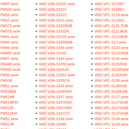
FW35 serie
VAIO VGN-SZ420 serie
VAIO VPC-S125EC
-FW350 serie
VAIO VGN-SZ422
VAIO VPC-S128EC
FW36 serie
VAIO VGN-SZ42C
VAIO VPC-S129 serie
FW37 serie
VAIO VGN-SZ43 serie
VAIO VPC-S129GC
-FW373 serie
VAIO VGN-SZ430N/B
VAIO VPC-S12C7E/B
-FW378 serie
VAIO VGN-SZ432N
VAIO VPC-S12L9E/B
FW41 serie
VAIO VGN-SZ433 serie
VAIO VPC-S12V9E/B
FW45 serie
VAIO VGN-SZ436N/B
VAIO VPC-S13 serie
FW46 serie
VAIO VGN-SZ44 serie
VAIO VPC-S133 serie
-FW465 serie
VAIO VGN-SZ440
VAIO VPC-S133GN/B
FW47 serie
VAIO VGN-SZ45 serie
VAIO VPC-S135 serie
-FW490 serie
VAIO VGN-SZ450 serie
VAIO VPC-S135FA/B
-FW495 serie
VAIO VGN-SZ452N
VAIO VPC-S135FG/W
FW50 serie
VAIO VGN-SZ453 serie
VAIO VPC-S135FH/P
-FW50B
VAIO VGN-SZ45CN
VAIO VPC-S136 serie
FW51 serie
VAIO VGN-SZ46 serie
VAIO VPC-S136FA/B
-FW51B/W
VAIO VGN-SZ460N/C
VAIO VPC-S136FG/B
N-FW51MF
VAIO VGN-SZ47 serie
VAIO VPC-S137 serie
-FW51MF/H
VAIO VGN-SZ470N/C
VAIO VPC-S137GA/B
-FW51ZF
VAIO VGN-SZ476N/C
VAIO VPC-S137GG/B
-FW51ZF/H
VAIO VGN-SZ47CN
VAIO VPC-S137GH/B
FW52 serie
VAIO VGN-SZ48 serie
VAIO VPC-S138 serie
-FW52JB
VAIO VGN-SZ480
VAIO VPC-S139 serie