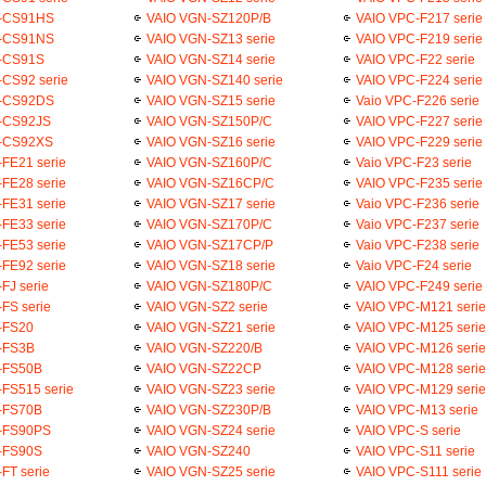
-CS91HS
VAIO VGN-SZ120P/B
VAIO VPC-F217 serie
-CS91NS
VAIO VGN-SZ13 serie
VAIO VPC-F219 serie
-CS91S
VAIO VGN-SZ14 serie
VAIO VPC-F22 serie
CS92 serie
VAIO VGN-SZ140 serie
VAIO VPC-F224 serie
-CS92DS
VAIO VGN-SZ15 serie
Vaio VPC-F226 serie
-CS92JS
VAIO VGN-SZ150P/C
VAIO VPC-F227 serie
-CS92XS
VAIO VGN-SZ16 serie
VAIO VPC-F229 serie
FE21 serie
VAIO VGN-SZ160P/C
Vaio VPC-F23 serie
FE28 serie
VAIO VGN-SZ16CP/C
VAIO VPC-F235 serie
FE31 serie
VAIO VGN-SZ17 serie
Vaio VPC-F236 serie
FE33 serie
VAIO VGN-SZ170P/C
Vaio VPC-F237 serie
FE53 serie
VAIO VGN-SZ17CP/P
Vaio VPC-F238 serie
FE92 serie
VAIO VGN-SZ18 serie
Vaio VPC-F24 serie
FJ serie
VAIO VGN-SZ180P/C
VAIO VPC-F249 serie
FS serie
VAIO VGN-SZ2 serie
VAIO VPC-M121 serie
-FS20
VAIO VGN-SZ21 serie
VAIO VPC-M125 serie
-FS3B
VAIO VGN-SZ220/B
VAIO VPC-M126 serie
-FS50B
VAIO VGN-SZ22CP
VAIO VPC-M128 serie
FS515 serie
VAIO VGN-SZ23 serie
VAIO VPC-M129 serie
-FS70B
VAIO VGN-SZ230P/B
VAIO VPC-M13 serie
-FS90PS
VAIO VGN-SZ24 serie
VAIO VPC-S serie
-FS90S
VAIO VGN-SZ240
VAIO VPC-S11 serie
FT serie
VAIO VGN-SZ25 serie
VAIO VPC-S111 serie