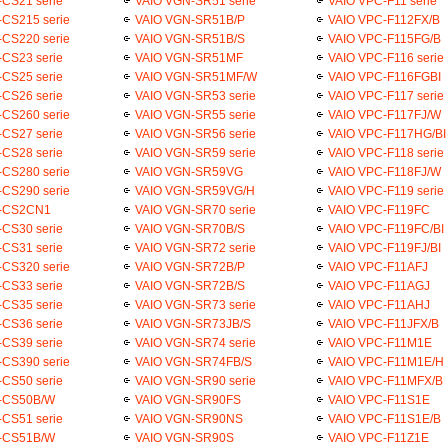
CS21 serie
VAIO VGN-SR51 serie
VAIO VPC-F11 serie
CS215 serie
VAIO VGN-SR51B/P
VAIO VPC-F112FX/B
CS220 serie
VAIO VGN-SR51B/S
VAIO VPC-F115FG/B
CS23 serie
VAIO VGN-SR51MF
VAIO VPC-F116 serie
CS25 serie
VAIO VGN-SR51MF/W
VAIO VPC-F116FGBI
CS26 serie
VAIO VGN-SR53 serie
VAIO VPC-F117 serie
CS260 serie
VAIO VGN-SR55 serie
VAIO VPC-F117FJ/W
CS27 serie
VAIO VGN-SR56 serie
VAIO VPC-F117HG/BI
CS28 serie
VAIO VGN-SR59 serie
VAIO VPC-F118 serie
CS280 serie
VAIO VGN-SR59VG
VAIO VPC-F118FJ/W
CS290 serie
VAIO VGN-SR59VG/H
VAIO VPC-F119 serie
N-CS2CN1
VAIO VGN-SR70 serie
VAIO VPC-F119FC
CS30 serie
VAIO VGN-SR70B/S
VAIO VPC-F119FC/BI
CS31 serie
VAIO VGN-SR72 serie
VAIO VPC-F119FJ/BI
CS320 serie
VAIO VGN-SR72B/P
VAIO VPC-F11AFJ
CS33 serie
VAIO VGN-SR72B/S
VAIO VPC-F11AGJ
CS35 serie
VAIO VGN-SR73 serie
VAIO VPC-F11AHJ
CS36 serie
VAIO VGN-SR73JB/S
VAIO VPC-F11JFX/B
CS39 serie
VAIO VGN-SR74 serie
VAIO VPC-F11M1E
CS390 serie
VAIO VGN-SR74FB/S
VAIO VPC-F11M1E/H
CS50 serie
VAIO VGN-SR90 serie
VAIO VPC-F11MFX/B
-CS50B/W
VAIO VGN-SR90FS
VAIO VPC-F11S1E
CS51 serie
VAIO VGN-SR90NS
VAIO VPC-F11S1E/B
-CS51B/W
VAIO VGN-SR90S
VAIO VPC-F11Z1E