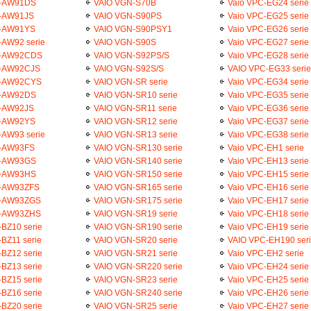
N-AW91DS
VAIO VGN-S70B
Vaio VPC-EG24 serie
-AW91JS
VAIO VGN-S90PS
Vaio VPC-EG25 serie
N-AW91YS
VAIO VGN-S90PSY1
Vaio VPC-EG26 serie
-AW92 serie
VAIO VGN-S90S
Vaio VPC-EG27 serie
N-AW92CDS
VAIO VGN-S92PS/S
Vaio VPC-EG28 serie
-AW92CJS
VAIO VGN-S92S/S
VAIO VPC-EG33 serie
N-AW92CYS
VAIO VGN-SR serie
Vaio VPC-EG34 serie
N-AW92DS
VAIO VGN-SR10 serie
Vaio VPC-EG35 serie
-AW92JS
VAIO VGN-SR11 serie
Vaio VPC-EG36 serie
N-AW92YS
VAIO VGN-SR12 serie
Vaio VPC-EG37 serie
-AW93 serie
VAIO VGN-SR13 serie
Vaio VPC-EG38 serie
-AW93FS
VAIO VGN-SR130 serie
Vaio VPC-EH1 serie
N-AW93GS
VAIO VGN-SR140 serie
Vaio VPC-EH13 serie
N-AW93HS
VAIO VGN-SR150 serie
Vaio VPC-EH15 serie
-AW93ZFS
VAIO VGN-SR165 serie
Vaio VPC-EH16 serie
N-AW93ZGS
VAIO VGN-SR175 serie
Vaio VPC-EH17 serie
N-AW93ZHS
VAIO VGN-SR19 serie
Vaio VPC-EH18 serie
BZ10 serie
VAIO VGN-SR190 serie
Vaio VPC-EH19 serie
BZ11 serie
VAIO VGN-SR20 serie
VAIO VPC-EH190 ser
BZ12 serie
VAIO VGN-SR21 serie
Vaio VPC-EH2 serie
BZ13 serie
VAIO VGN-SR220 serie
Vaio VPC-EH24 serie
BZ15 serie
VAIO VGN-SR23 serie
Vaio VPC-EH25 serie
BZ16 serie
VAIO VGN-SR240 serie
Vaio VPC-EH26 serie
BZ20 serie
VAIO VGN-SR25 serie
Vaio VPC-EH27 serie