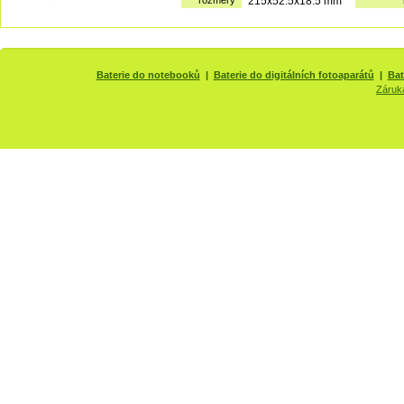
rozměry
215x52.5x18.5 mm
Baterie do notebooků
|
Baterie do digitálních fotoaparátů
|
Bat
Záruk