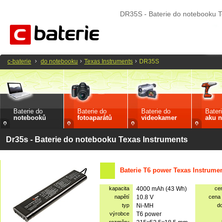
DR35S - Baterie do notebooku T
c-baterie
do notebooku
Texas Instruments
DR35S
Baterie do
Baterie do
Baterie do
Bater
notebooků
fotoaparátů
videokamer
aku n
Dr35s - Baterie do notebooku Texas Instruments
Baterie T6 power Texas Instrume
kapacita
4000 mAh (43 Wh)
ce
napětí
10.8 V
cena
typ
Ni-MH
d
výrobce
T6 power