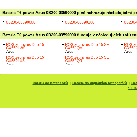
Baterie T6 power Asus 0B200-03590000 plně nahrazuje následujícími p
0B200-03590000
0B200-03590100
0B200-
Baterie T6 power Asus 0B200-03590000 funguje v následujících zařízen
ROG Zephyrus Duo 15
ROG Zephyrus Duo 15 SE
ROG Ze
GX550LWS
GX551QM
GX551
Asus
Asus
Asus
ROG Zephyrus Duo 15
ROG Zephyrus Duo 15 SE
GX550LXS
GX551QR
Asus
Asus
Baterie do notebooků
|
Baterie do digitálních fotoaparátů
|
Bat
Záruk