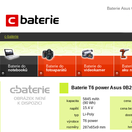
Baterie Asu
c-baterie
Baterie do
Baterie do
Baterie do
Bater
notebooků
fotoaparátů
videokamer
aku n
Baterie T6 power Asus 0B2
5845 mAh
kapacita
cena
(90 Wh)
15.4 V
napětí
cena b
Li-Poly
typ
dost
T6 power
výrobce
rozměry
287x65x9 mm
hm