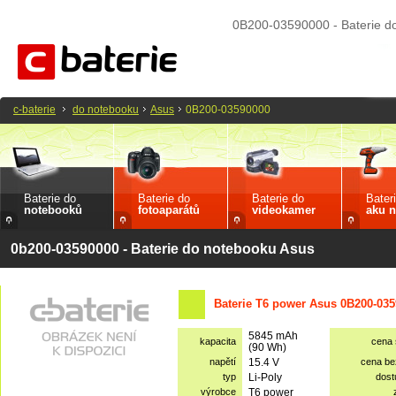
0B200-03590000 - Baterie d
c-baterie
do notebooku
Asus
0B200-03590000
Baterie do
Baterie do
Baterie do
Bater
notebooků
fotoaparátů
videokamer
aku n
0b200-03590000 - Baterie do notebooku Asus
Baterie T6 power Asus 0B200-035
5845 mAh
kapacita
cena
(90 Wh)
napětí
15.4 V
cena b
typ
Li-Poly
dost
výrobce
T6 power