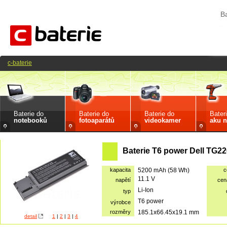
B
c-baterie
Baterie do
Baterie do
Baterie do
Bater
notebooků
fotoaparátů
videokamer
aku n
Baterie T6 power Dell TG2
kapacita
5200 mAh (58 Wh)
c
11.1 V
napětí
cen
Li-Ion
typ
T6 power
výrobce
rozměry
185.1x66.45x19.1 mm
detail
1
|
2
|
3
|
4