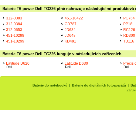
Baterie T6 power Dell TG226 plně nahrazuje následujícími produktová 
312-0383
451-10422
PC764
312-0384
GD787
PP18L
312-0653
JD634
RC126
451-10298
JD648
RD300
451-10299
KD491
TD116
Baterie T6 power Dell TG226 funguje v následujících zařízeních
Latitude D620
Latitude D630
Precis
Dell
Dell
Dell
Baterie do notebooků
|
Baterie do digitálních fotoaparátů
|
Bat
Záruk