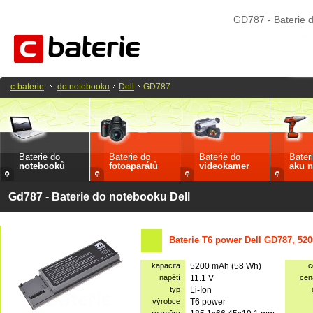
GD787 - Baterie 
c-baterie
do notebooku
Dell
GD787
Baterie do
Baterie do
Baterie do
Bater
notebooků
fotoaparátů
videokamer
aku n
Gd787 - Baterie do notebooku Dell
Baterie T6 power Dell GD787, 52
kapacita
5200 mAh (58 Wh)
c
napětí
11.1 V
cen
typ
Li-Ion
výrobce
T6 power