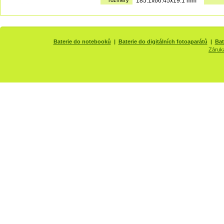
rozměry
185.1x66.45x19.1 mm
Baterie do notebooků
|
Baterie do digitálních fotoaparátů
|
Bat
Záruk