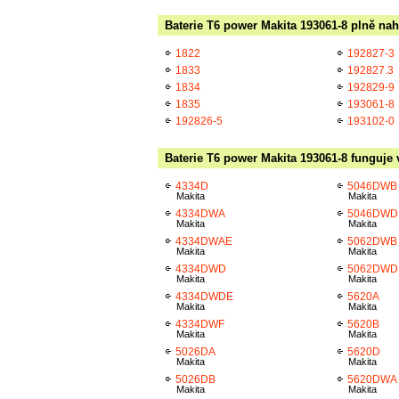
Baterie T6 power Makita 193061-8 plně nah
1822
192827-3
1833
192827.3
1834
192829-9
1835
193061-8
192826-5
193102-0
Baterie T6 power Makita 193061-8 funguje 
4334D
5046DWB
Makita
Makita
4334DWA
5046DWD
Makita
Makita
4334DWAE
5062DWB
Makita
Makita
4334DWD
5062DWD
Makita
Makita
4334DWDE
5620A
Makita
Makita
4334DWF
5620B
Makita
Makita
5026DA
5620D
Makita
Makita
5026DB
5620DWA
Makita
Makita