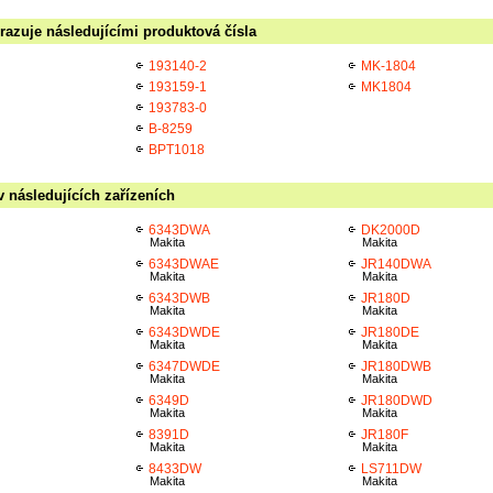
razuje následujícími produktová čísla
193140-2
MK-1804
193159-1
MK1804
193783-0
B-8259
BPT1018
v následujících zařízeních
6343DWA
DK2000D
Makita
Makita
6343DWAE
JR140DWA
Makita
Makita
6343DWB
JR180D
Makita
Makita
6343DWDE
JR180DE
Makita
Makita
6347DWDE
JR180DWB
Makita
Makita
6349D
JR180DWD
Makita
Makita
8391D
JR180F
Makita
Makita
8433DW
LS711DW
Makita
Makita