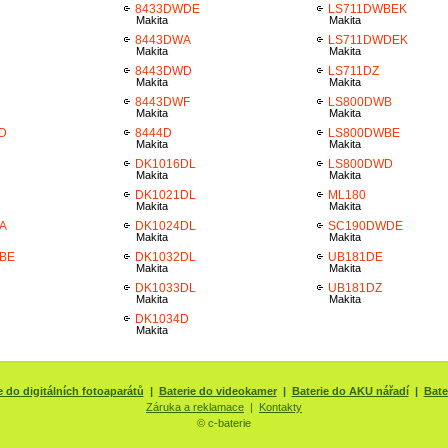
8433DWDE
LS711DWBEK
Makita
Makita
8443DWA
LS711DWDEK
Makita
Makita
8443DWD
LS711DZ
Makita
Makita
8443DWF
LS800DWB
Makita
Makita
D
8444D
LS800DWBE
Makita
Makita
DK1016DL
LS800DWD
Makita
Makita
DK1021DL
ML180
Makita
Makita
A
DK1024DL
SC190DWDE
Makita
Makita
BE
DK1032DL
UB181DE
Makita
Makita
DK1033DL
UB181DZ
Makita
Makita
DK1034D
Makita
e do digitálních fotoaparátů
|
Baterie do videokamer
|
Baterie do AKU nářadí
|
Bate
Záruka a reklamace
|
Kontakty
© c-baterie