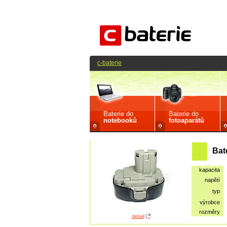
c-baterie
Baterie do
Baterie do
notebooků
fotoaparátů
Bat
kapacita
napětí
typ
výrobce
rozměry
detail