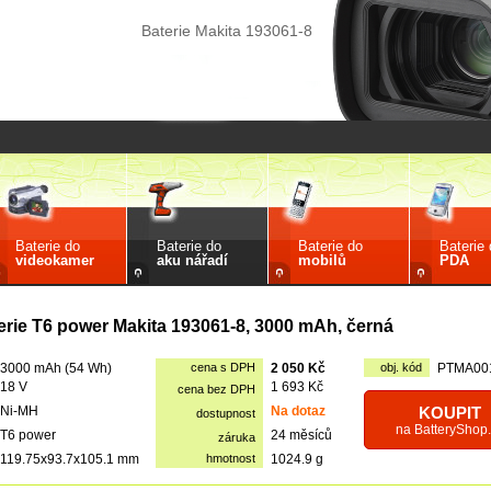
Baterie Makita 193061-8
Baterie do
Baterie do
Baterie do
Baterie
videokamer
aku nářadí
mobilů
PDA
erie T6 power Makita 193061-8, 3000 mAh, černá
3000 mAh (54 Wh)
cena s DPH
2 050 Kč
obj. kód
PTMA00
18 V
1 693 Kč
cena bez DPH
Ni-MH
Na dotaz
KOUPIT
dostupnost
na BatteryShop.
T6 power
24 měsíců
záruka
119.75x93.7x105.1 mm
hmotnost
1024.9 g