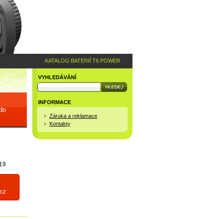
KATALOG BATERIÍ T6 POWER
VYHLEDÁVÁNÍ
INFORMACE
 do
Záruka a reklamace
Kontakty
19
cz