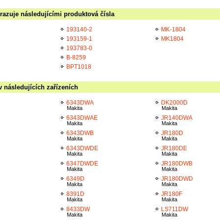
razuje následujícími produktová čísla
193140-2
MK-1804
193159-1
MK1804
193783-0
B-8259
BPT1018
v následujících zařízeních
6343DWA
DK2000D
Makita
Makita
6343DWAE
JR140DWA
Makita
Makita
6343DWB
JR180D
Makita
Makita
6343DWDE
JR180DE
Makita
Makita
6347DWDE
JR180DWB
Makita
Makita
6349D
JR180DWD
Makita
Makita
8391D
JR180F
Makita
Makita
8433DW
LS711DW
Makita
Makita