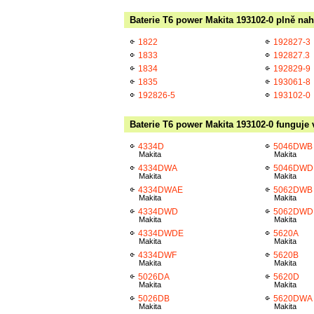
Baterie T6 power Makita 193102-0 plně nah
1822
192827-3
1833
192827.3
1834
192829-9
1835
193061-8
192826-5
193102-0
Baterie T6 power Makita 193102-0 funguje 
4334D
5046DWB
Makita
Makita
4334DWA
5046DWD
Makita
Makita
4334DWAE
5062DWB
Makita
Makita
4334DWD
5062DWD
Makita
Makita
4334DWDE
5620A
Makita
Makita
4334DWF
5620B
Makita
Makita
5026DA
5620D
Makita
Makita
5026DB
5620DWA
Makita
Makita