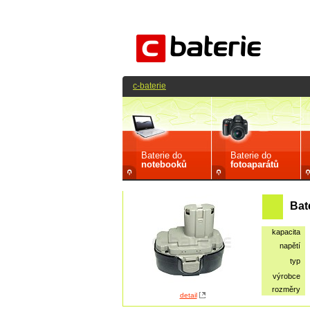
c-baterie
Baterie do
Baterie do
notebooků
fotoaparátů
Bat
kapacita
napětí
typ
výrobce
rozměry
detail