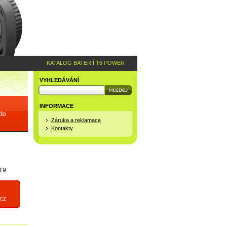
KATALOG BATERIÍ T6 POWER
VYHLEDÁVÁNÍ
INFORMACE
 do
Záruka a reklamace
Kontakty
19
cz