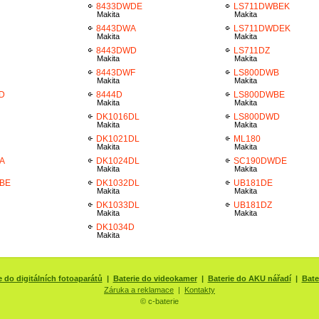
8433DWDE
LS711DWBEK
Makita
Makita
8443DWA
LS711DWDEK
Makita
Makita
8443DWD
LS711DZ
Makita
Makita
8443DWF
LS800DWB
Makita
Makita
D
8444D
LS800DWBE
Makita
Makita
DK1016DL
LS800DWD
Makita
Makita
DK1021DL
ML180
Makita
Makita
A
DK1024DL
SC190DWDE
Makita
Makita
BE
DK1032DL
UB181DE
Makita
Makita
DK1033DL
UB181DZ
Makita
Makita
DK1034D
Makita
e do digitálních fotoaparátů
|
Baterie do videokamer
|
Baterie do AKU nářadí
|
Bate
Záruka a reklamace
|
Kontakty
© c-baterie