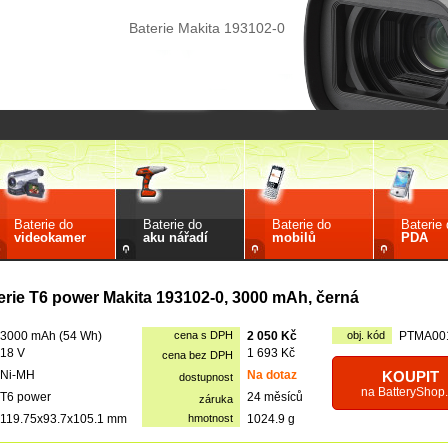
Baterie Makita 193102-0
Baterie do
Baterie do
Baterie do
Baterie
videokamer
aku nářadí
mobilů
PDA
erie T6 power Makita 193102-0, 3000 mAh, černá
3000 mAh (54 Wh)
cena s DPH
2 050 Kč
obj. kód
PTMA00
18 V
1 693 Kč
cena bez DPH
Ni-MH
Na dotaz
KOUPIT
dostupnost
na BatteryShop.
T6 power
24 měsíců
záruka
119.75x93.7x105.1 mm
hmotnost
1024.9 g