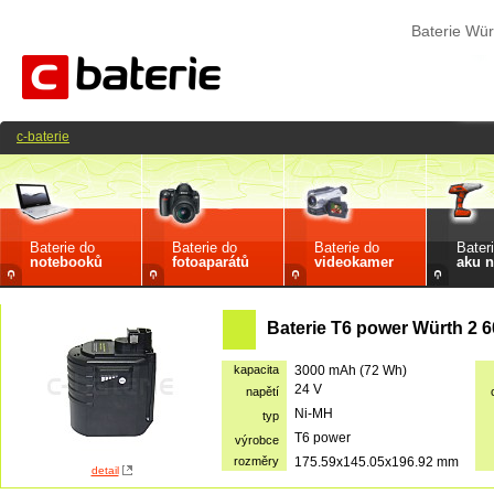
Baterie Wür
c-baterie
Baterie do
Baterie do
Baterie do
Bater
notebooků
fotoaparátů
videokamer
aku n
Baterie T6 power Würth 2 6
kapacita
3000 mAh (72 Wh)
24 V
napětí
Ni-MH
typ
T6 power
výrobce
rozměry
175.59x145.05x196.92 mm
detail