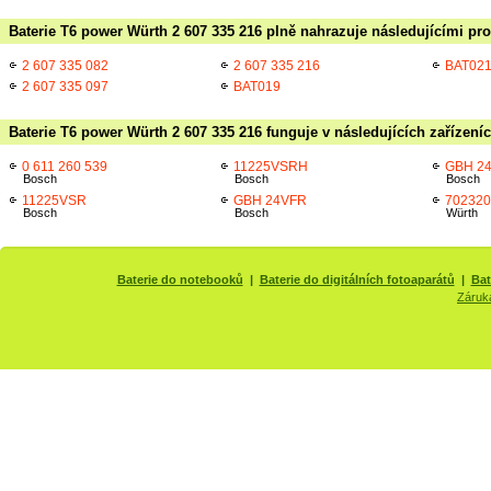
Baterie T6 power Würth 2 607 335 216 plně nahrazuje následujícími pro
2 607 335 082
2 607 335 216
BAT02
2 607 335 097
BAT019
Baterie T6 power Würth 2 607 335 216 funguje v následujících zařízení
0 611 260 539
11225VSRH
GBH 2
Bosch
Bosch
Bosch
11225VSR
GBH 24VFR
702320
Bosch
Bosch
Würth
Baterie do notebooků
|
Baterie do digitálních fotoaparátů
|
Bat
Záruk