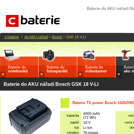
Baterie do AKU nářadí B
c-baterie
do AKU nářadí
Bosch
GSK 18 V-LI
Baterie do
Baterie do
Baterie do
Bater
notebooků
fotoaparátů
videokamer
aku n
Baterie do AKU nářadí Bosch GSK 18 V-LI
Baterie T6 power Bosch 1600Z00
4000 mAh
kapacita
cen
(72 Wh)
napětí
18 V
cena 
typ
Li-Ion
do
výrobce
T6 power