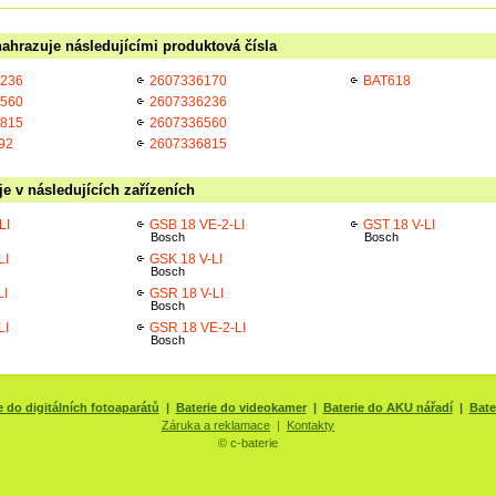
ahrazuje následujícími produktová čísla
 236
2607336170
BAT618
 560
2607336236
 815
2607336560
92
2607336815
e v následujících zařízeních
LI
GSB 18 VE-2-LI
GST 18 V-LI
Bosch
Bosch
LI
GSK 18 V-LI
Bosch
LI
GSR 18 V-LI
Bosch
LI
GSR 18 VE-2-LI
Bosch
e do digitálních fotoaparátů
|
Baterie do videokamer
|
Baterie do AKU nářadí
|
Bate
Záruka a reklamace
|
Kontakty
© c-baterie