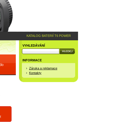
KATALOG BATERIÍ T6 POWER
VYHLEDÁVÁNÍ
INFORMACE
 do
Záruka a reklamace
Kontakty
7
z