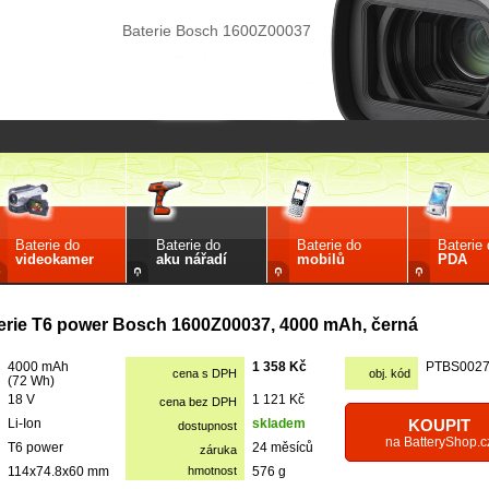
Baterie Bosch 1600Z00037
Baterie do
Baterie do
Baterie do
Baterie
videokamer
aku nářadí
mobilů
PDA
erie T6 power Bosch 1600Z00037, 4000 mAh, černá
4000 mAh
1 358 Kč
PTBS002
cena s DPH
obj. kód
(72 Wh)
18 V
1 121 Kč
cena bez DPH
Li-Ion
skladem
KOUPIT
dostupnost
na BatteryShop.c
T6 power
24 měsíců
záruka
114x74.8x60 mm
hmotnost
576 g