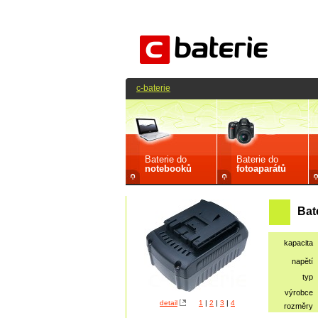
c-baterie
Baterie do
Baterie do
notebooků
fotoaparátů
Bat
kapacita
napětí
typ
výrobce
detail
1
|
2
|
3
|
4
rozměry