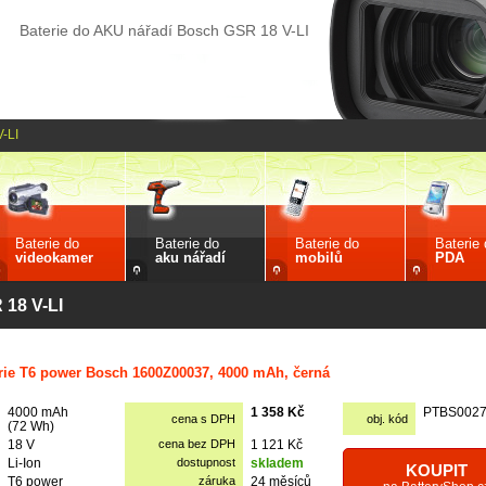
Baterie do AKU nářadí Bosch GSR 18 V-LI
-LI
Baterie do
Baterie do
Baterie do
Baterie
videokamer
aku nářadí
mobilů
PDA
 18 V-LI
rie T6 power Bosch 1600Z00037, 4000 mAh, černá
4000 mAh
1 358 Kč
PTBS002
cena s DPH
obj. kód
(72 Wh)
18 V
cena bez DPH
1 121 Kč
Li-Ion
dostupnost
skladem
KOUPIT
T6 power
záruka
24 měsíců