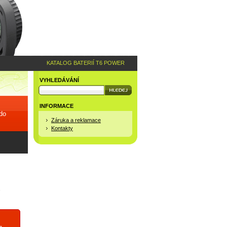
KATALOG BATERIÍ T6 POWER
VYHLEDÁVÁNÍ
INFORMACE
 do
Záruka a reklamace
Kontakty
7