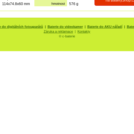
na BatteryShop.c
114x74.8x60 mm
hmotnost
576 g
e do digitálních fotoaparátů
|
Baterie do videokamer
|
Baterie do AKU nářadí
|
Bate
Záruka a reklamace
|
Kontakty
© c-baterie