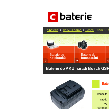
c-baterie
do AKU nářadí
Bosch
GSR 18 V
Baterie do
Baterie do
notebooků
fotoaparátů
Baterie do AKU nářadí Bosch GSR
Bate
kapacita
napětí
typ
výrobce