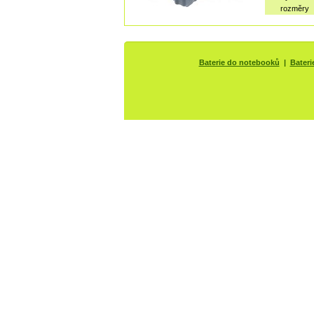
rozměry
Baterie do notebooků
|
Bateri