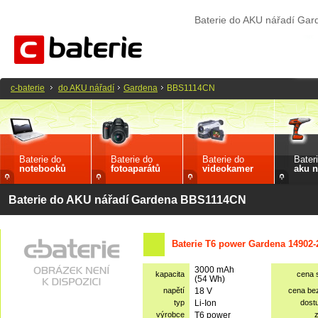
Baterie do AKU nářadí Ga
c-baterie
do AKU nářadí
Gardena
BBS1114CN
Baterie do
Baterie do
Baterie do
Bater
notebooků
fotoaparátů
videokamer
aku n
Baterie do AKU nářadí Gardena BBS1114CN
Baterie T6 power Gardena 14902-
3000 mAh
kapacita
cena 
(54 Wh)
napětí
18 V
cena be
typ
Li-Ion
dost
výrobce
T6 power