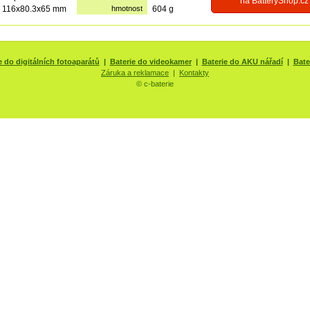
na BatteryShop.cz
116x80.3x65 mm
hmotnost
604 g
e do digitálních fotoaparátů
|
Baterie do videokamer
|
Baterie do AKU nářadí
|
Bate
Záruka a reklamace
|
Kontakty
© c-baterie