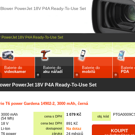
 Blower PowerJet 18V P4A Ready-To-Use Set
r PowerJet 18V P4A Ready-To-Use Set
Baterie do
Baterie do
Baterie do
Baterie
videokamer
aku nářadí
mobilů
PDA
lower PowerJet 18V P4A Ready-To-Use Set
rie T6 power Gardena 14902-2, 3000 mAh, černá
3000 mAh
1 079 Kč
PTGA0009C
cena s DPH
obj. kód
(54 Wh)
18 V
cena bez DPH
891 Kč
Li-Ion
dostupnost
Na dotaz
KOUPIT
T6 power
záruka
24 měsíců