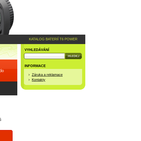
KATALOG BATERIÍ T6 POWER
VYHLEDÁVÁNÍ
INFORMACE
 do
Záruka a reklamace
Kontakty
S