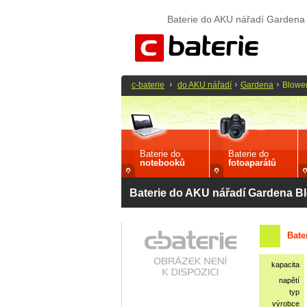
Baterie do AKU nářadí Gardena
c-baterie
do AKU nářadí
Gardena
Blowe
Baterie do
Baterie do
notebooků
fotoaparátů
Baterie do AKU nářadí Gardena B
Bate
kapacita
napětí
typ
výrobce