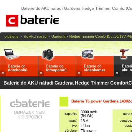
Baterie do AKU nářadí Gardena Hedge Trimmer ComfortCu
c-baterie
do AKU nářadí
Gardena
Hedge Trimmer ComfortCut 50/18V P4
Baterie do
Baterie do
Baterie do
Bater
notebooků
fotoaparátů
videokamer
aku n
Baterie do AKU nářadí Gardena Hedge Trimmer ComfortC
Baterie T6 power Gardena 14902-
3000 mAh
kapacita
cena 
(54 Wh)
napětí
18 V
cena be
typ
Li-Ion
dost
výrobce
T6 power