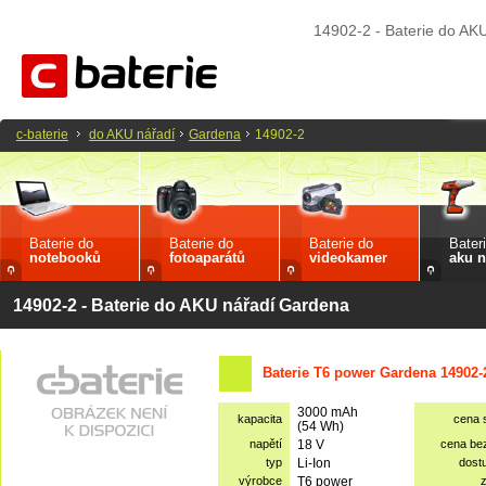
14902-2 - Baterie do AK
c-baterie
do AKU nářadí
Gardena
14902-2
Baterie do
Baterie do
Baterie do
Bater
notebooků
fotoaparátů
videokamer
aku n
14902-2 - Baterie do AKU nářadí Gardena
Baterie T6 power Gardena 14902-
3000 mAh
kapacita
cena 
(54 Wh)
napětí
18 V
cena be
typ
Li-Ion
dost
výrobce
T6 power