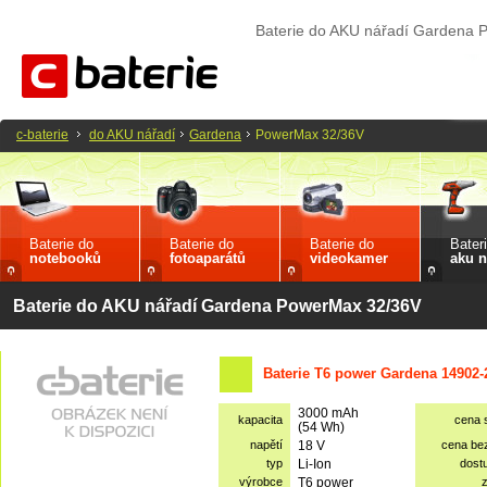
Baterie do AKU nářadí Gardena
c-baterie
do AKU nářadí
Gardena
PowerMax 32/36V
Baterie do
Baterie do
Baterie do
Bater
notebooků
fotoaparátů
videokamer
aku n
Baterie do AKU nářadí Gardena PowerMax 32/36V
Baterie T6 power Gardena 14902-
3000 mAh
kapacita
cena 
(54 Wh)
napětí
18 V
cena be
typ
Li-Ion
dost
výrobce
T6 power