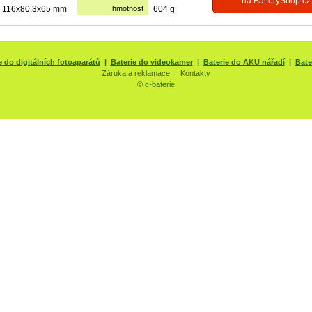
na BatteryShop.cz
116x80.3x65 mm
hmotnost
604 g
e do digitálních fotoaparátů
|
Baterie do videokamer
|
Baterie do AKU nářadí
|
Bate
Záruka a reklamace
|
Kontakty
© c-baterie