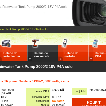
a Rainwater Tank Pump 2000/2 18V P4A solo
ater Tank Pump 2000/2 18V P4A solo
Baterie do
Baterie do
Baterie do
Baterie
videokamer
aku nářadí
mobilů
PDA
ainwater Tank Pump 2000/2 18V P4A solo
rie T6 power Gardena 14902-2, 3000 mAh, černá
3000 mAh
1 079 Kč
PTGA0009C
cena s DPH
obj. kód
(54 Wh)
18 V
cena bez DPH
891 Kč
Li-Ion
dostupnost
Na dotaz
KOUPIT
T6 power
záruka
24 měsíců