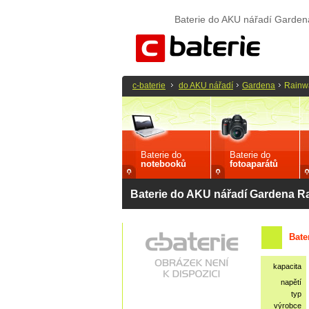
Baterie do AKU nářadí Garden
c-baterie
do AKU nářadí
Gardena
Rainw
Baterie do
Baterie do
notebooků
fotoaparátů
Baterie do AKU nářadí Gardena R
Bate
kapacita
napětí
typ
výrobce