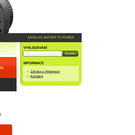
KATALOG BATERIÍ T6 POWER
VYHLEDÁVÁNÍ
INFORMACE
 do
Záruka a reklamace
Kontakty
S