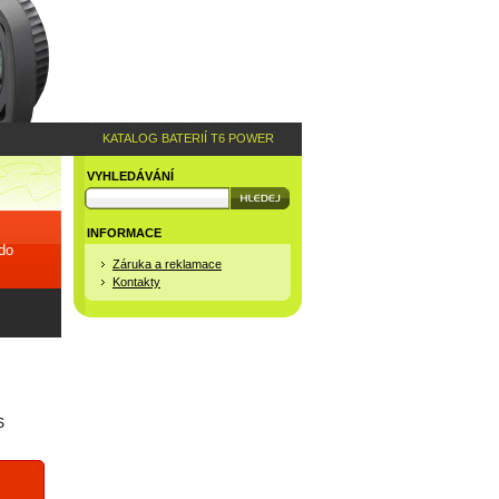
KATALOG BATERIÍ T6 POWER
VYHLEDÁVÁNÍ
INFORMACE
 do
Záruka a reklamace
Kontakty
S