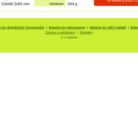
na BatteryShop.cz
116x80.3x65 mm
hmotnost
604 g
e do digitálních fotoaparátů
|
Baterie do videokamer
|
Baterie do AKU nářadí
|
Bate
Záruka a reklamace
|
Kontakty
© c-baterie