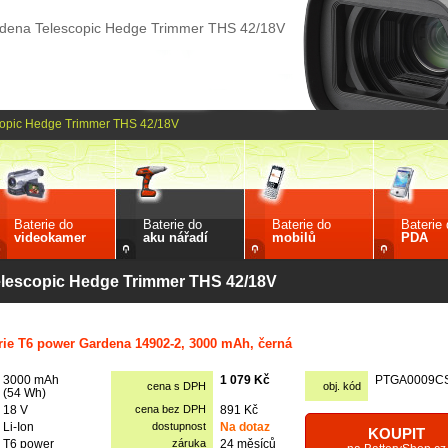
rdena Telescopic Hedge Trimmer THS 42/18V
copic Hedge Trimmer THS 42/18V
Baterie do
Baterie do
Baterie do
Baterie
videokamer
aku nářadí
mobilů
PDA
elescopic Hedge Trimmer THS 42/18V
rie T6 power Gardena 14902-2, 3000 mAh, černá
3000 mAh
1 079 Kč
PTGA0009C
cena s DPH
obj. kód
(54 Wh)
18 V
cena bez DPH
891 Kč
Li-Ion
dostupnost
Na dotaz
KOUPIT
T6 power
záruka
24 měsíců