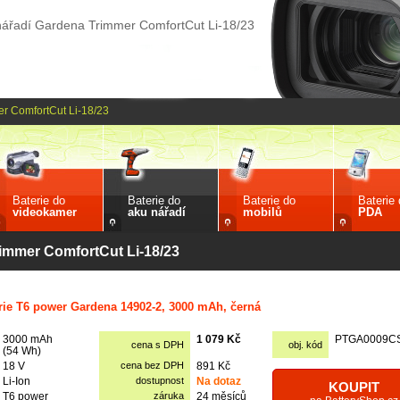
nářadí Gardena Trimmer ComfortCut Li-18/23
r ComfortCut Li-18/23
Baterie do
Baterie do
Baterie do
Baterie
videokamer
aku nářadí
mobilů
PDA
immer ComfortCut Li-18/23
rie T6 power Gardena 14902-2, 3000 mAh, černá
3000 mAh
1 079 Kč
PTGA0009C
cena s DPH
obj. kód
(54 Wh)
18 V
cena bez DPH
891 Kč
Li-Ion
dostupnost
Na dotaz
KOUPIT
T6 power
záruka
24 měsíců