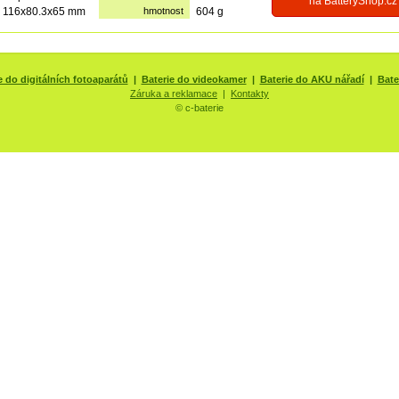
na BatteryShop.cz
116x80.3x65 mm
hmotnost
604 g
e do digitálních fotoaparátů
|
Baterie do videokamer
|
Baterie do AKU nářadí
|
Bate
Záruka a reklamace
|
Kontakty
© c-baterie