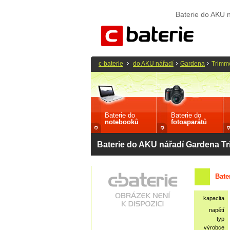
Baterie do AKU 
c-baterie
do AKU nářadí
Gardena
Trimme
Baterie do
Baterie do
notebooků
fotoaparátů
Baterie do AKU nářadí Gardena Tr
Bate
kapacita
napětí
typ
výrobce