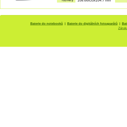
rozměry
108.66x53x104.7 mm
Baterie do notebooků
|
Baterie do digitálních fotoaparátů
|
Bat
Záruk