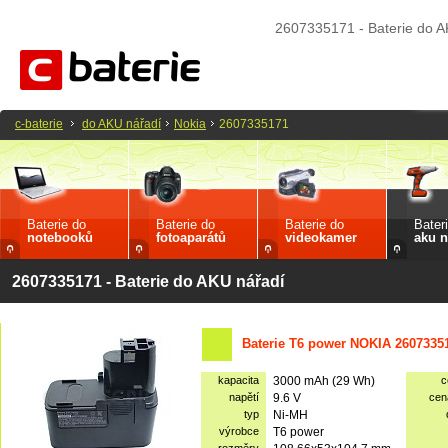
2607335171 - Baterie do 
c-baterie
do AKU nářadí
Nokia
2607335171
Baterie do
Baterie do
Baterie do
Bater
notebooků
fotoaparátů
videokamer
aku n
2607335171 - Baterie do AKU nářadí
Baterie T6 power NOKIA 2607335
kapacita
3000 mAh (29 Wh)
c
napětí
9.6 V
cen
typ
Ni-MH
výrobce
T6 power