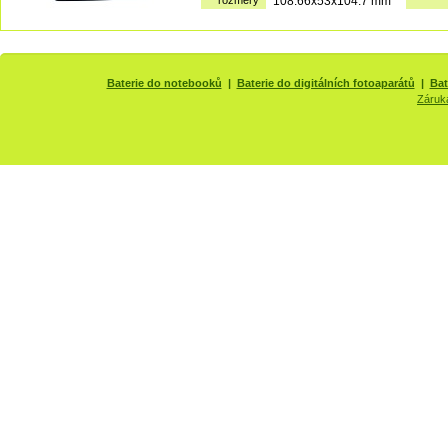
rozměry
108.66x53x104.7 mm
Baterie do notebooků
|
Baterie do digitálních fotoaparátů
|
Bat
Záruk