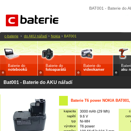
BAT001 - Baterie do 
c-baterie
do AKU nářadí
Nokia
BAT001
Baterie do
Baterie do
Baterie do
Bater
notebooků
fotoaparátů
videokamer
aku n
Bat001 - Baterie do AKU nářadí
Baterie T6 power NOKIA BAT001,
kapacita
3000 mAh (29 Wh)
c
napětí
9.6 V
cen
typ
Ni-MH
výrobce
T6 power