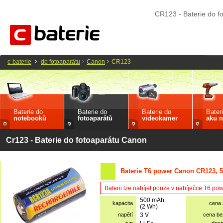
CR123 - Baterie do f
c-baterie
do fotoaparátu
Canon
CR123
Baterie do
Baterie do
Baterie do
Bater
notebooků
fotoaparátů
videokamer
aku n
Cr123 - Baterie do fotoaparátu Canon
Baterie T6 power Canon CR123, 
Baterii lze nabíjet pouze v nabíječce T6 po
500 mAh
kapacita
cena
(2 Wh)
napětí
3 V
cena b