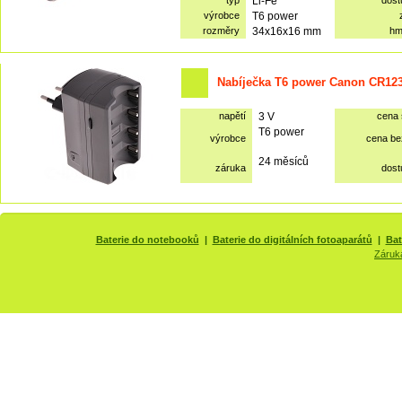
typ
Li-Fe
dost
výrobce
T6 power
rozměry
34x16x16 mm
hm
Nabíječka T6 power Canon CR12
napětí
3 V
cena
T6 power
výrobce
cena b
24 měsíců
záruka
dost
Baterie do notebooků
|
Baterie do digitálních fotoaparátů
|
Bat
Záruk