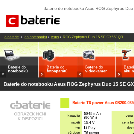
Baterie do notebooku Asus ROG Zephyrus Du
c-baterie
do notebooku
Asus
ROG Zephyrus Duo 15 SE GX551QR
Baterie do
Baterie do
Baterie do
Bater
notebooků
fotoaparátů
videokamer
aku n
Baterie do notebooku Asus ROG Zephyrus Duo 15 SE G
Baterie T6 power Asus 0B200-035
5845 mAh
kapacita
cena
(90 Wh)
napětí
15.4 V
cena b
typ
Li-Poly
dost
výrobce
T6 power