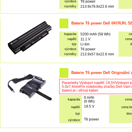
výrobce
T6 power
rozměry
213.9x78.8x22.6 mm
Baterie T6 power Dell 04YRJH, 5
kapacita
5200 mAh (58 Wh)
c
napětí
11.1 V
cen
typ
Li-Ion
d
výrobce
T6 power
rozměry
213.9x57.6x22.6 mm
Baterie T6 power Dell Originální
Parametry Výstupní napětí: 19,5VVýstupní 
5.0x7.4mmPro notebooky značky Dell Vám n
balení je i síťový kabel.
0 mAh
kapacita
cena
(0 Wh)
19.5 V
napětí
cena b
typ
dos
T6 power
výrobce