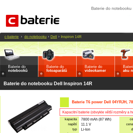
Baterie do notebooku 
c-baterie
do notebooku
Dell
Inspiron 14R
Baterie do
Baterie do
Baterie do
Bater
notebooků
fotoaparátů
videokamer
aku n
Baterie do notebooku Dell Inspiron 14R
Baterie T6 power Dell 04YRJH, 7
Kapacitní baterie (obvykle větší rozměry a 
kapacita
7800 mAh (87 Wh)
c
napětí
11.1 V
cen
typ
Li-Ion
d