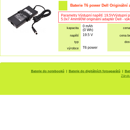
Baterie T6 power Dell Originální
Parametry Výstupní napětí: 19,5VVýstupní 
5.0x7.4mm90W originální adaptér Dell - výkon
0 mAh
kapacita
cena
(0 Wh)
19.5 V
napětí
cena b
typ
dos
T6 power
výrobce
Baterie do notebooků
|
Baterie do digitálních fotoaparátů
|
Bat
Záruk