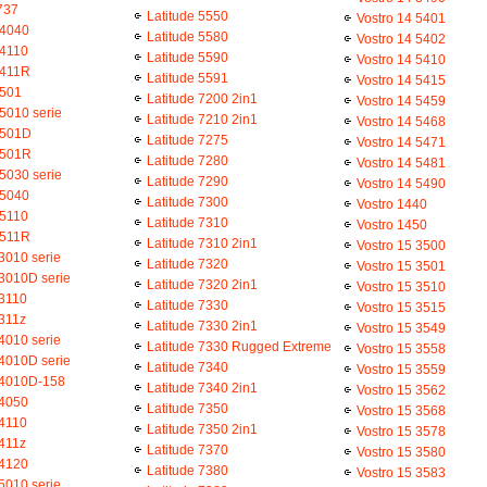
737
Latitude 5550
Vostro 14 5401
M4040
Latitude 5580
Vostro 14 5402
M4110
Latitude 5590
Vostro 14 5410
M411R
Latitude 5591
Vostro 14 5415
M501
Latitude 7200 2in1
Vostro 14 5459
5010 serie
Latitude 7210 2in1
Vostro 14 5468
M501D
Latitude 7275
Vostro 14 5471
M501R
Latitude 7280
Vostro 14 5481
5030 serie
Latitude 7290
Vostro 14 5490
M5040
Latitude 7300
Vostro 1440
M5110
Latitude 7310
Vostro 1450
M511R
Latitude 7310 2in1
Vostro 15 3500
3010 serie
Latitude 7320
Vostro 15 3501
N3010D serie
Latitude 7320 2in1
Vostro 15 3510
N3110
Latitude 7330
Vostro 15 3515
N311z
Latitude 7330 2in1
Vostro 15 3549
4010 serie
Latitude 7330 Rugged Extreme
Vostro 15 3558
N4010D serie
Latitude 7340
Vostro 15 3559
N4010D-158
Latitude 7340 2in1
Vostro 15 3562
N4050
Latitude 7350
Vostro 15 3568
N4110
Latitude 7350 2in1
Vostro 15 3578
N411z
Latitude 7370
Vostro 15 3580
N4120
Latitude 7380
Vostro 15 3583
5010 serie