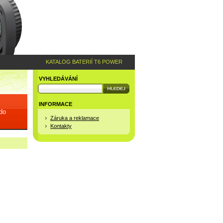
KATALOG BATERIÍ T6 POWER
VYHLEDÁVÁNÍ
INFORMACE
 do
Záruka a reklamace
Kontakty