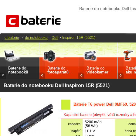
Baterie do notebooku Dell In
c-baterie
do notebooku
Dell
Inspiron 15R (5521)
Baterie do
Baterie do
Baterie do
Bater
notebooků
fotoaparátů
videokamer
aku n
Baterie do notebooku Dell Inspiron 15R (5521)
Baterie T6 power Dell 0MF69, 52
Kapacitní baterie (obvykle větší rozměry a 
5200 mAh
kapacita
cena
(58 Wh)
napětí
11.1 V
cena b