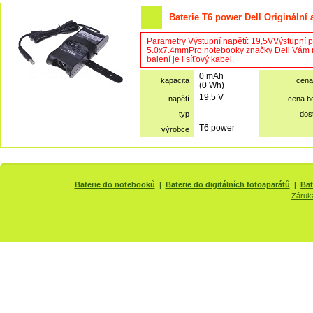
Baterie T6 power Dell Originální
Parametry Výstupní napětí: 19,5VVýstupní 
5.0x7.4mmPro notebooky značky Dell Vám n
balení je i síťový kabel.
0 mAh
kapacita
cena
(0 Wh)
19.5 V
napětí
cena b
typ
dos
T6 power
výrobce
Baterie do notebooků
|
Baterie do digitálních fotoaparátů
|
Bat
Záruk