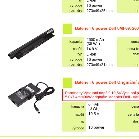
typ
Li-Ion
dos
výrobce
T6 power
rozměry
273x49x25 mm
h
Baterie T6 power Dell 0MF69, 26
2600 mAh
kapacita
cena
(38 Wh)
napětí
14.8 V
cena b
typ
Li-Ion
dos
výrobce
T6 power
rozměry
273x49x21 mm
h
Baterie T6 power Dell Originální
Parametry Výstupní napětí: 19,5VVýstupní 
5.0x7.4mm90W originální adaptér Dell - výkon
0 mAh
kapacita
cena
(0 Wh)
19.5 V
napětí
cena b
typ
dos
T6 power
výrobce