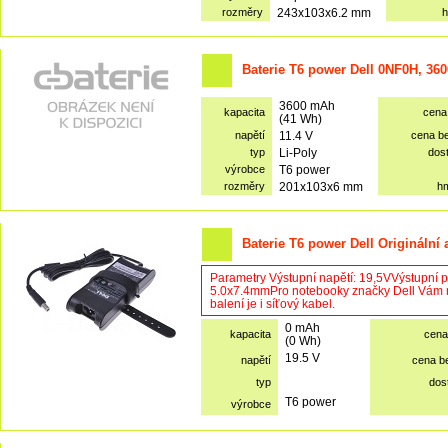
rozměry
243x103x6.2 mm
h
Baterie T6 power Dell 0NF0H, 36
3600 mAh
kapacita
cena
(41 Wh)
napětí
11.4 V
cena b
typ
Li-Poly
dos
výrobce
T6 power
rozměry
201x103x6 mm
h
Baterie T6 power Dell Originální
Parametry Výstupní napětí: 19,5VVýstupní 
5.0x7.4mmPro notebooky značky Dell Vám n
balení je i síťový kabel.
0 mAh
kapacita
cena
(0 Wh)
19.5 V
napětí
cena b
typ
dos
T6 power
výrobce