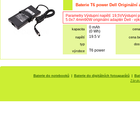
Baterie T6 power Dell Originální
Parametry Výstupní napětí: 19,5VVýstupní 
5.0x7.4mm90W originální adaptér Dell - výkon
0 mAh
kapacita
cena
(0 Wh)
19.5 V
napětí
cena b
typ
dos
T6 power
výrobce
Baterie do notebooků
|
Baterie do digitálních fotoaparátů
|
Bat
Záruk