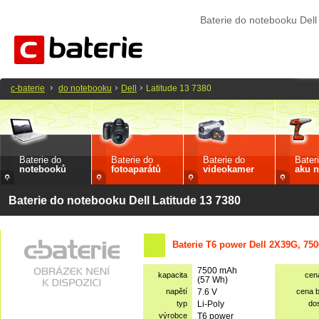
Baterie do notebooku Dell
c-baterie
do notebooku
Dell
Latitude 13 7380
Baterie do
Baterie do
Baterie do
Bater
notebooků
fotoaparátů
videokamer
aku n
Baterie do notebooku Dell Latitude 13 7380
Baterie T6 power Dell 2X39G, 75
7500 mAh
kapacita
cen
(57 Wh)
napětí
7.6 V
cena 
typ
Li-Poly
do
výrobce
T6 power