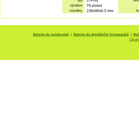
typ
Li-Poly
dos
výrobce
T6 power
rozměry
238x96x6.5 mm
h
Baterie do notebooků
|
Baterie do digitálních fotoaparátů
|
Bat
Záruk