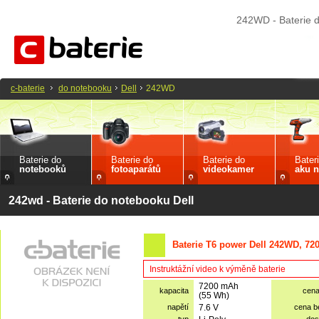
242WD - Baterie d
c-baterie
do notebooku
Dell
242WD
Baterie do
Baterie do
Baterie do
Bater
notebooků
fotoaparátů
videokamer
aku n
242wd - Baterie do notebooku Dell
Baterie T6 power Dell 242WD, 72
Instruktážní video k výměně baterie
7200 mAh
kapacita
cen
(55 Wh)
napětí
7.6 V
cena 