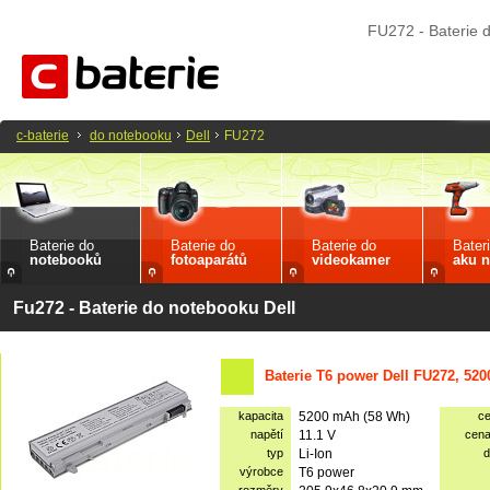
FU272 - Baterie 
c-baterie
do notebooku
Dell
FU272
Baterie do
Baterie do
Baterie do
Bater
notebooků
fotoaparátů
videokamer
aku n
Fu272 - Baterie do notebooku Dell
Baterie T6 power Dell FU272, 52
kapacita
5200 mAh (58 Wh)
c
napětí
11.1 V
cen
typ
Li-Ion
d
výrobce
T6 power