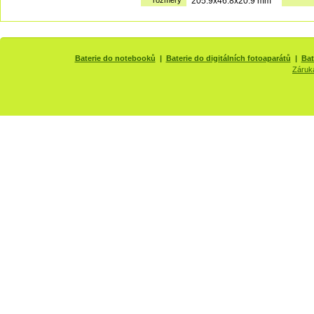
rozměry
205.9x46.8x20.9 mm
Baterie do notebooků
|
Baterie do digitálních fotoaparátů
|
Bat
Záruk