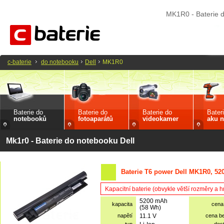
MK1R0 - Baterie d
c-baterie
do notebooku
Dell
MK1R0
Baterie do
Baterie do
Baterie do
Bater
notebooků
fotoaparátů
videokamer
aku n
Mk1r0 - Baterie do notebooku Dell
Baterie T6 power Dell MK1R0, 52
Kapacitní baterie (obvykle větší rozměry a 
5200 mAh
kapacita
cena
(58 Wh)
napětí
11.1 V
cena b