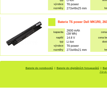
typ
Li-Ion
dos
výrobce
T6 power
rozměry
273x49x25 mm
h
Baterie T6 power Dell MK1R0, 26
2600 mAh
kapacita
cena
(38 Wh)
napětí
14.8 V
cena b
typ
Li-Ion
dos
výrobce
T6 power
rozměry
273x49x21 mm
h
Baterie do notebooků
|
Baterie do digitálních fotoaparátů
|
Bat
Záruk