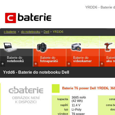
YRDD6 - Baterie d
c-baterie
do notebooku
Dell
YRDD6
Baterie do
Baterie do
Baterie do
Bater
notebooků
fotoaparátů
videokamer
aku n
Yrdd6 - Baterie do notebooku Dell
Baterie T6 power Dell YRDD6, 36
3685 mAh
kapacita
cen
(42 Wh)
napětí
11.4 V
cena 
typ
Li-Poly
dos
výrobce
T6 power