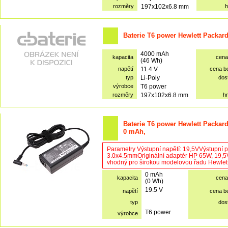
rozměry
197x102x6.8 mm
h
Baterie T6 power Hewlett Packar
4000 mAh
kapacita
cena
(46 Wh)
napětí
11.4 V
cena b
typ
Li-Poly
dos
výrobce
T6 power
rozměry
197x102x6.8 mm
h
Baterie T6 power Hewlett Packard
0 mAh,
Parametry Výstupní napětí: 19,5VVýstupní 
3.0x4.5mmOriginální adaptér HP 65W, 19,5V
vhodný pro širokou modelovou řadu Hewlett 
0 mAh
kapacita
cena
(0 Wh)
19.5 V
napětí
cena b
typ
dos
T6 power
výrobce