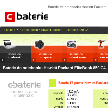
Baterie do notebooku Hewlett Packard
c-baterie
do notebooku
Hewlett Packard
EliteBook 850 G4
Baterie do
Baterie do
Baterie do
Bater
notebooků
fotoaparátů
videokamer
aku n
Baterie do notebooku Hewlett Packard EliteBook 850 G4
Baterie T6 power Hewlett Packar
4420 mAh
kapacita
cen
(51 Wh)
napětí
11.55 V
cena 
typ
Li-Poly
do
výrobce
T6 power