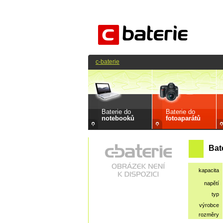
c-baterie
Baterie do
Baterie do
notebooků
fotoaparátů
Bat
kapacita
napětí
typ
výrobce
rozměry