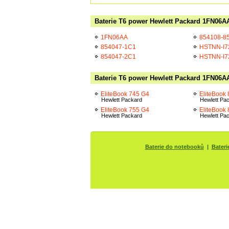
Baterie T6 power Hewlett Packard 1FN06AA
1FN06AA
854108-8
854047-1C1
HSTNN-I7
854047-2C1
HSTNN-I7
Baterie T6 power Hewlett Packard 1FN06AA
EliteBook 745 G4
EliteBook
Hewlett Packard
Hewlett Pa
EliteBook 755 G4
EliteBook
Hewlett Packard
Hewlett Pa
Baterie do notebooků
|
Bateri