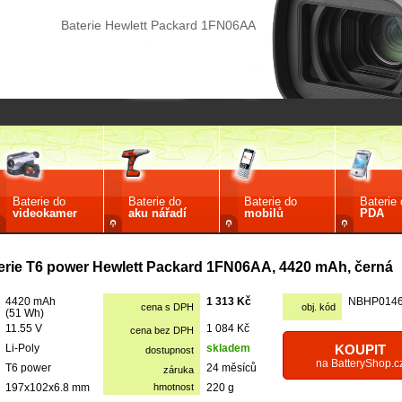
Baterie Hewlett Packard 1FN06AA
Baterie do
Baterie do
Baterie do
Baterie
videokamer
aku nářadí
mobilů
PDA
erie T6 power Hewlett Packard 1FN06AA, 4420 mAh, černá
4420 mAh
1 313 Kč
NBHP014
cena s DPH
obj. kód
(51 Wh)
11.55 V
1 084 Kč
cena bez DPH
Li-Poly
skladem
KOUPIT
dostupnost
na BatteryShop.c
T6 power
24 měsíců
záruka
197x102x6.8 mm
hmotnost
220 g