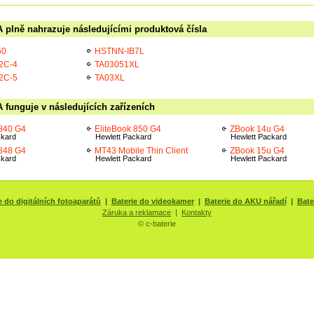
 plně nahrazuje následujícími produktová čísla
50
HSTNN-IB7L
2C-4
TA03051XL
2C-5
TA03XL
 funguje v následujících zařízeních
 840 G4
EliteBook 850 G4
ZBook 14u G4
ckard
Hewlett Packard
Hewlett Packard
 848 G4
MT43 Mobile Thin Client
ZBook 15u G4
ckard
Hewlett Packard
Hewlett Packard
e do digitálních fotoaparátů
|
Baterie do videokamer
|
Baterie do AKU nářadí
|
Bate
Záruka a reklamace
|
Kontakty
© c-baterie