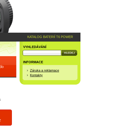
KATALOG BATERIÍ T6 POWER
VYHLEDÁVÁNÍ
INFORMACE
 do
Záruka a reklamace
Kontakty
6
z