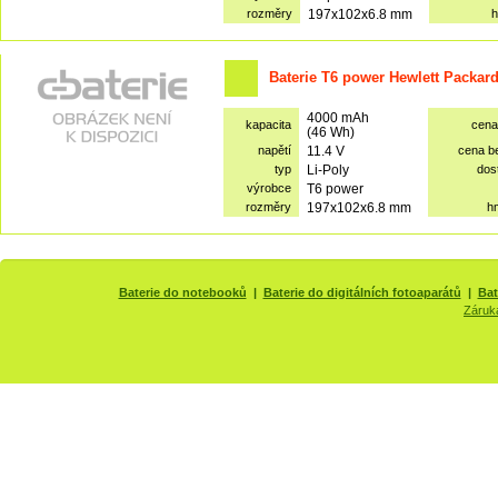
rozměry
197x102x6.8 mm
h
Baterie T6 power Hewlett Packar
4000 mAh
kapacita
cena
(46 Wh)
napětí
11.4 V
cena b
typ
Li-Poly
dos
výrobce
T6 power
rozměry
197x102x6.8 mm
h
Baterie do notebooků
|
Baterie do digitálních fotoaparátů
|
Bat
Záruk