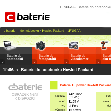
1FN06AA - Baterie do notebooku
c-baterie
do notebooku
Hewlett Packard
1FN06AA
Baterie do
Baterie do
Baterie do
Bater
notebooků
fotoaparátů
videokamer
aku n
1fn06aa - Baterie do notebooku Hewlett Packard
Baterie T6 power Hewlett Packar
4420 mAh
kapacita
cen
(51 Wh)
napětí
11.55 V
cena 
typ
Li-Poly
do
výrobce
T6 power