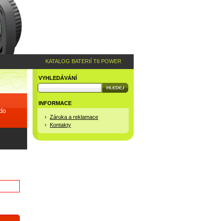
KATALOG BATERIÍ T6 POWER
VYHLEDÁVÁNÍ
INFORMACE
 do
Záruka a reklamace
Kontakty