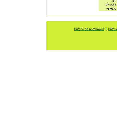
typ
výrobce
rozměry
Baterie do notebooků
|
Bateri