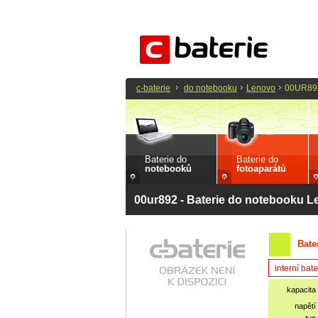
c-baterie
do notebooku
Lenovo
00UR89
Baterie do
Baterie do
notebooků
fotoaparátů
00ur892 - Baterie do notebooku 
Bate
interní bate
kapacita
napětí