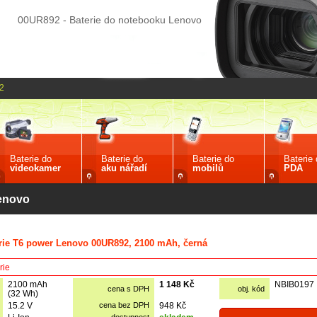
00UR892 - Baterie do notebooku Lenovo
2
Baterie do
Baterie do
Baterie do
Baterie
videokamer
aku nářadí
mobilů
PDA
Lenovo
rie T6 power Lenovo 00UR892, 2100 mAh, černá
rie
2100 mAh
1 148 Kč
NBIB0197
cena s DPH
obj. kód
(32 Wh)
15.2 V
cena bez DPH
948 Kč