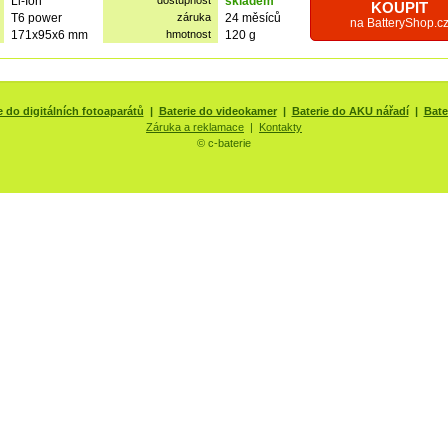
Li-Ion
dostupnost
skladem
KOUPIT
T6 power
záruka
24 měsíců
na BatteryShop.c
171x95x6 mm
hmotnost
120 g
e do digitálních fotoaparátů
|
Baterie do videokamer
|
Baterie do AKU nářadí
|
Bate
Záruka a reklamace
|
Kontakty
© c-baterie