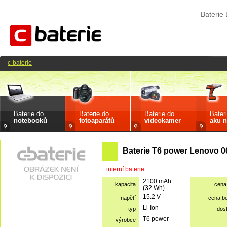
Baterie
c-baterie
Baterie do
Baterie do
Baterie do
Bater
notebooků
fotoaparátů
videokamer
aku n
Baterie T6 power Lenovo 
interní baterie
2100 mAh
kapacita
cena
(32 Wh)
15.2 V
napětí
cena b
Li-Ion
typ
dos
T6 power
výrobce