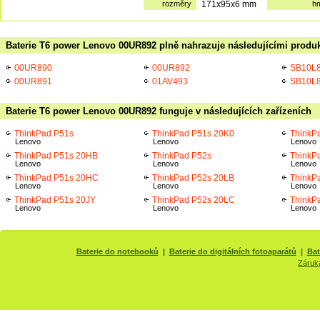
rozměry
171x95x6 mm
h
Baterie T6 power Lenovo 00UR892 plně nahrazuje následujícími produk
00UR890
00UR892
SB10L
00UR891
01AV493
SB10L
Baterie T6 power Lenovo 00UR892 funguje v následujících zařízeních
ThinkPad P51s
ThinkPad P51s 20K0
ThinkP
Lenovo
Lenovo
Lenovo
ThinkPad P51s 20HB
ThinkPad P52s
ThinkP
Lenovo
Lenovo
Lenovo
ThinkPad P51s 20HC
ThinkPad P52s 20LB
ThinkP
Lenovo
Lenovo
Lenovo
ThinkPad P51s 20JY
ThinkPad P52s 20LC
ThinkP
Lenovo
Lenovo
Lenovo
Baterie do notebooků
|
Baterie do digitálních fotoaparátů
|
Bat
Záruk