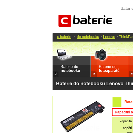
Bater
c-baterie
do notebooku
Lenovo
ThinkPa
Baterie do
Baterie do
notebooků
fotoaparátů
Baterie do notebooku Lenovo Th
Bate
Kapacitní b
kapacita
napětí