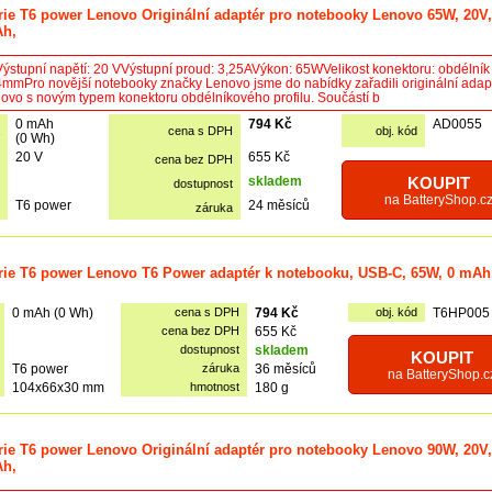
rie T6 power Lenovo Originální adaptér pro notebooky Lenovo 65W, 20V,
Ah,
ýstupní napětí: 20 VVýstupní proud: 3,25AVýkon: 65WVelikost konektoru: obdélník
mmPro novější notebooky značky Lenovo jsme do nabídky zařadili originální adap
ovo s novým typem konektoru obdélníkového profilu. Součástí b
0 mAh
794 Kč
AD0055
cena s DPH
obj. kód
(0 Wh)
20 V
655 Kč
cena bez DPH
skladem
KOUPIT
dostupnost
na BatteryShop.c
T6 power
24 měsíců
záruka
rie T6 power Lenovo T6 Power adaptér k notebooku, USB-C, 65W, 0 mAh
0 mAh (0 Wh)
cena s DPH
794 Kč
obj. kód
T6HP005
cena bez DPH
655 Kč
dostupnost
skladem
KOUPIT
T6 power
záruka
36 měsíců
na BatteryShop.c
104x66x30 mm
hmotnost
180 g
rie T6 power Lenovo Originální adaptér pro notebooky Lenovo 90W, 20V,
Ah,