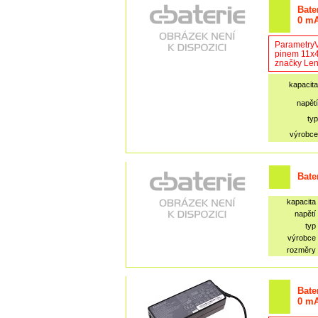
Bate
0 m
ParametryV
pinem 11x4
značky Len
kapacita
napětí
typ
výrobce
Bate
kapacita
napětí
typ
výrobce
rozměry
Bate
0 m