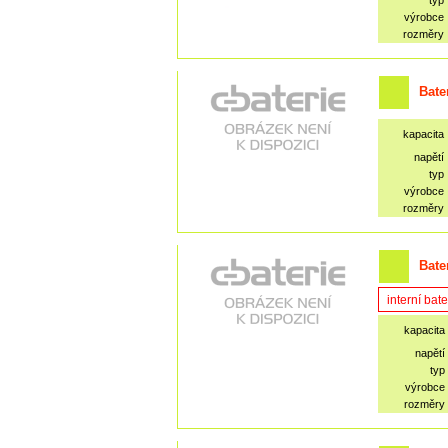
typ
výrobce
rozměry
Bate
kapacita
napětí
typ
výrobce
rozměry
Bate
interní bate
kapacita
napětí
typ
výrobce
rozměry