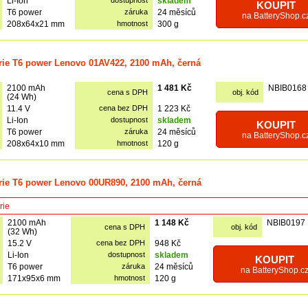
Li-Ion
dostupnost
skladem
KOUPIT
T6 power
záruka
24 měsíců
na BatteryShop.c
208x64x21 mm
hmotnost
300 g
rie T6 power Lenovo 01AV422, 2100 mAh, černá
2100 mAh
1 481 Kč
NBIB0168
cena s DPH
obj. kód
(24 Wh)
11.4 V
cena bez DPH
1 223 Kč
Li-Ion
dostupnost
skladem
KOUPIT
T6 power
záruka
24 měsíců
na BatteryShop.c
208x64x10 mm
hmotnost
120 g
rie T6 power Lenovo 00UR890, 2100 mAh, černá
rie
2100 mAh
1 148 Kč
NBIB0197
cena s DPH
obj. kód
(32 Wh)
15.2 V
cena bez DPH
948 Kč
Li-Ion
dostupnost
skladem
KOUPIT
T6 power
záruka
24 měsíců
na BatteryShop.c
171x95x6 mm
hmotnost
120 g