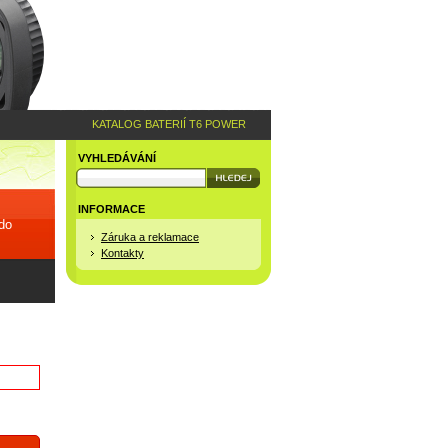
KATALOG BATERIÍ T6 POWER
VYHLEDÁVÁNÍ
INFORMACE
 do
Záruka a reklamace
Kontakty