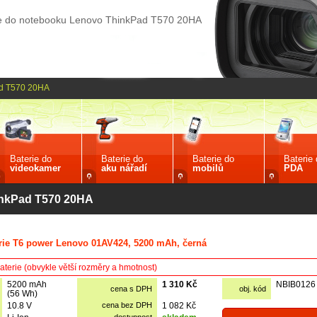
ie do notebooku Lenovo ThinkPad T570 20HA
d T570 20HA
Baterie do
Baterie do
Baterie do
Baterie
videokamer
aku nářadí
mobilů
PDA
inkPad T570 20HA
rie T6 power Lenovo 01AV424, 5200 mAh, černá
aterie (obvykle větší rozměry a hmotnost)
5200 mAh
1 310 Kč
NBIB0126
cena s DPH
obj. kód
(56 Wh)
10.8 V
cena bez DPH
1 082 Kč