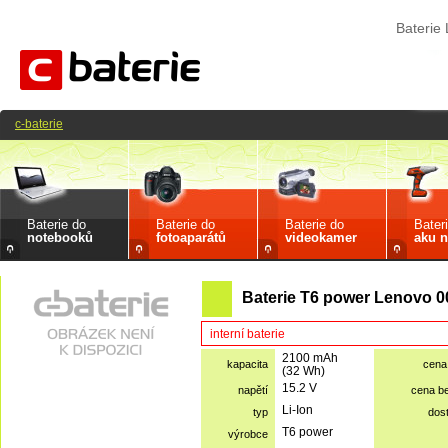
Baterie
c-baterie
Baterie do
Baterie do
Baterie do
Bater
notebooků
fotoaparátů
videokamer
aku n
Baterie T6 power Lenovo 
interní baterie
2100 mAh
kapacita
cena
(32 Wh)
15.2 V
napětí
cena b
Li-Ion
typ
dos
T6 power
výrobce