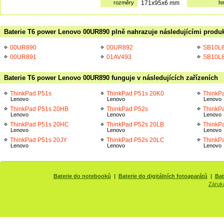
rozměry
171x95x6 mm
h
Baterie T6 power Lenovo 00UR890 plně nahrazuje následujícími produk
00UR890
00UR892
SB10L
00UR891
01AV493
SB10L
Baterie T6 power Lenovo 00UR890 funguje v následujících zařízeních
ThinkPad P51s
ThinkPad P51s 20K0
ThinkP
Lenovo
Lenovo
Lenovo
ThinkPad P51s 20HB
ThinkPad P52s
ThinkP
Lenovo
Lenovo
Lenovo
ThinkPad P51s 20HC
ThinkPad P52s 20LB
ThinkP
Lenovo
Lenovo
Lenovo
ThinkPad P51s 20JY
ThinkPad P52s 20LC
ThinkP
Lenovo
Lenovo
Lenovo
Baterie do notebooků
|
Baterie do digitálních fotoaparátů
|
Bat
Záruk