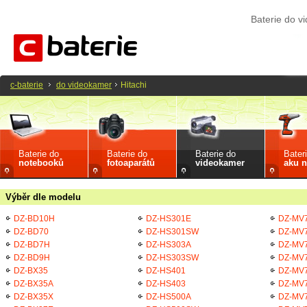
Baterie do v
c-baterie
do videokamer
Hitachi
Baterie do
Baterie do
Baterie do
Bater
notebooků
fotoaparátů
videokamer
aku n
Výběr dle modelu
DZ-BD10H
DZ-HS301E
DZ-MV
DZ-BD70
DZ-HS301SW
DZ-MV
DZ-BD7H
DZ-HS303A
DZ-MV
DZ-BD9H
DZ-HS303SW
DZ-MV
DZ-BX35
DZ-HS401
DZ-MV
DZ-BX35A
DZ-HS403
DZ-MV
DZ-BX35X
DZ-HS500A
DZ-MV