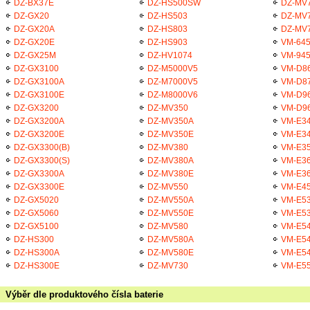
DZ-BX37E
DZ-HS500SW
DZ-MV
DZ-GX20
DZ-HS503
DZ-MV
DZ-GX20A
DZ-HS803
DZ-MV
DZ-GX20E
DZ-HS903
VM-64
DZ-GX25M
DZ-HV1074
VM-94
DZ-GX3100
DZ-M5000V5
VM-D8
DZ-GX3100A
DZ-M7000V5
VM-D8
DZ-GX3100E
DZ-M8000V6
VM-D9
DZ-GX3200
DZ-MV350
VM-D9
DZ-GX3200A
DZ-MV350A
VM-E3
DZ-GX3200E
DZ-MV350E
VM-E3
DZ-GX3300(B)
DZ-MV380
VM-E3
DZ-GX3300(S)
DZ-MV380A
VM-E3
DZ-GX3300A
DZ-MV380E
VM-E3
DZ-GX3300E
DZ-MV550
VM-E4
DZ-GX5020
DZ-MV550A
VM-E5
DZ-GX5060
DZ-MV550E
VM-E5
DZ-GX5100
DZ-MV580
VM-E5
DZ-HS300
DZ-MV580A
VM-E5
DZ-HS300A
DZ-MV580E
VM-E5
DZ-HS300E
DZ-MV730
VM-E5
Výběr dle produktového čísla baterie