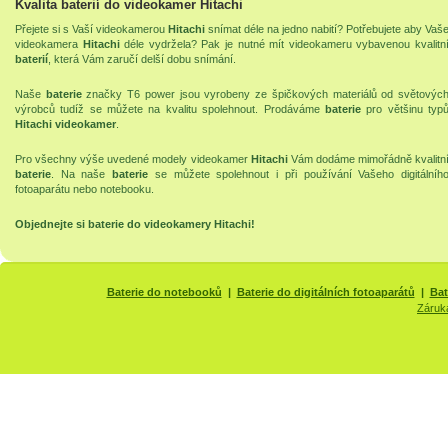
Kvalita baterií do videokamer Hitachi
Přejete si s Vaší videokamerou
Hitachi
snímat déle na jedno nabití? Potřebujete aby Vaš
videokamera
Hitachi
déle vydržela? Pak je nutné mít videokameru vybavenou kvalitn
baterií
, která Vám zaručí delší dobu snímání.
Naše
baterie
značky T6 power jsou vyrobeny ze špičkových materiálů od světovýc
výrobců tudíž se můžete na kvalitu spolehnout. Prodáváme
baterie
pro většinu typ
Hitachi videokamer
.
Pro všechny výše uvedené modely videokamer
Hitachi
Vám dodáme mimořádně kvalitn
baterie
. Na naše
baterie
se můžete spolehnout i při používání Vašeho
digitálníh
fotoaparátu
nebo
notebooku
.
Objednejte si
baterie do videokamery Hitachi
!
Baterie do notebooků
|
Baterie do digitálních fotoaparátů
|
Bat
Záruk