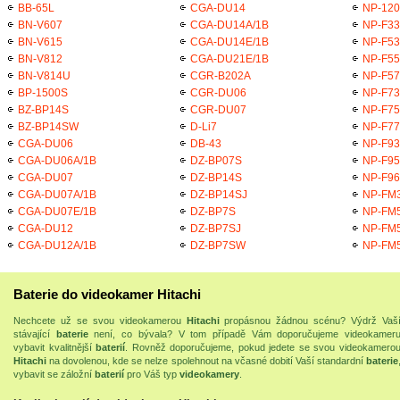
BB-65L
CGA-DU14
NP-120
BN-V607
CGA-DU14A/1B
NP-F33
BN-V615
CGA-DU14E/1B
NP-F53
BN-V812
CGA-DU21E/1B
NP-F55
BN-V814U
CGR-B202A
NP-F57
BP-1500S
CGR-DU06
NP-F73
BZ-BP14S
CGR-DU07
NP-F75
BZ-BP14SW
D-Li7
NP-F77
CGA-DU06
DB-43
NP-F93
CGA-DU06A/1B
DZ-BP07S
NP-F95
CGA-DU07
DZ-BP14S
NP-F96
CGA-DU07A/1B
DZ-BP14SJ
NP-FM
CGA-DU07E/1B
DZ-BP7S
NP-FM
CGA-DU12
DZ-BP7SJ
NP-FM
CGA-DU12A/1B
DZ-BP7SW
NP-FM
Baterie do videokamer Hitachi
Nechcete už se svou videokamerou
Hitachi
propásnou žádnou scénu? Výdrž Vaš
stávající
baterie
není, co bývala? V tom případě Vám doporučujeme videokamer
vybavit kvalitnější
baterií
. Rovněž doporučujeme, pokud jedete se svou videokamero
Hitachi
na dovolenou, kde se nelze spolehnout na včasné dobití Vaší standardní
baterie
vybavit se záložní
baterií
pro Váš typ
videokamery
.