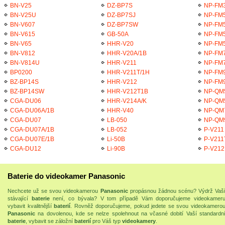
BN-V25
DZ-BP7S
NP-FM
BN-V25U
DZ-BP7SJ
NP-FM
BN-V607
DZ-BP7SW
NP-FM
BN-V615
GB-50A
NP-FM
BN-V65
HHR-V20
NP-FM
BN-V812
HHR-V20A/1B
NP-FM
BN-V814U
HHR-V211
NP-FM
BP0200
HHR-V211T/1H
NP-FM
BZ-BP14S
HHR-V212
NP-FM
BZ-BP14SW
HHR-V212T1B
NP-QM
CGA-DU06
HHR-V214A/K
NP-QM
CGA-DU06A/1B
HHR-V40
NP-QM
CGA-DU07
LB-050
NP-QM
CGA-DU07A/1B
LB-052
P-V211
CGA-DU07E/1B
Li-50B
P-V211
CGA-DU12
Li-90B
P-V212
Baterie do videokamer Panasonic
Nechcete už se svou videokamerou
Panasonic
propásnou žádnou scénu? Výdrž Vaš
stávající
baterie
není, co bývala? V tom případě Vám doporučujeme videokamer
vybavit kvalitnější
baterií
. Rovněž doporučujeme, pokud jedete se svou videokamero
Panasonic
na dovolenou, kde se nelze spolehnout na včasné dobití Vaší standardn
baterie
, vybavit se záložní
baterií
pro Váš typ
videokamery
.