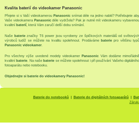
Kvalita baterií do videokamer Panasonic
Přejete si s Vaší videokamerou
Panasonic
snímat déle na jedno nabití? Potřebujete ab
Vaše videokamera
Panasonic
déle vydržela? Pak je nutné mít videokameru vybaveno
kvalitní
baterií
, která Vám zaručí delší dobu snímání.
Naše
baterie
značky T6 power jsou vyrobeny ze špičkových materiálů od světovýc
výrobců tudíž se můžete na kvalitu spolehnout. Prodáváme
baterie
pro většinu typ
Panasonic videokamer
.
Pro všechny výše uvedené modely videokamer
Panasonic
Vám dodáme mimořádn
kvalitní
baterie
. Na naše
baterie
se můžete spolehnout i při používání Vašeho
digitálníh
fotoaparátu
nebo
notebooku
.
Objednejte si
baterie do videokamery Panasonic
!
Baterie do notebooků
|
Baterie do digitálních fotoaparátů
|
Bat
Záruk