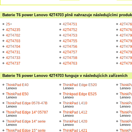
Baterie T6 power Lenovo 42T4703 plně nahrazuje následujícími produk
25+
42T4751
42T476
42T4235
42T4752
42T476
42T4702
42T4753
42T479
42T4703
42T4755
42T479
42T4704
42T4756
42T479
42T4731
42T4757
42T479
42T4733
42T4758
42T479
42T4737
42T4763
42T479
Baterie T6 power Lenovo 42T4703 funguje v následujících zařízeních
ThinkPad E40
ThinkPad Edge E520
ThinkP
Lenovo
Lenovo
Lenovo
ThinkPad E50
Thinkpad Edge E525
ThinkP
Lenovo
Lenovo
Lenovo
ThinkPad Edge 0578-47B
ThinkPad L410
ThinkP
Lenovo
Lenovo
Lenovo
ThinkPad Edge 14" 05787
ThinkPad L412
ThinkP
Lenovo
Lenovo
Lenovo
ThinkPad Edge 14" serie
ThinkPad L420
ThinkP
Lenovo
Lenovo
Lenovo
ThinkPad Edge 15" serie
ThinkPad L421
ThinkP