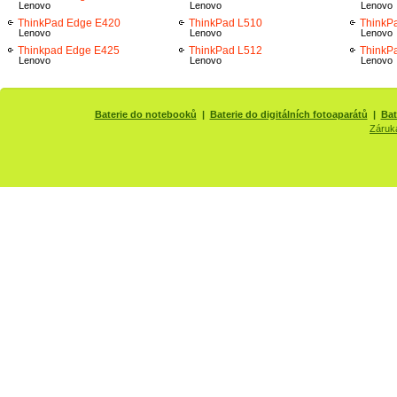
Lenovo
Lenovo
Lenovo
ThinkPad Edge E420
ThinkPad L510
ThinkP
Lenovo
Lenovo
Lenovo
Thinkpad Edge E425
ThinkPad L512
ThinkP
Lenovo
Lenovo
Lenovo
Baterie do notebooků
|
Baterie do digitálních fotoaparátů
|
Bat
Záruk