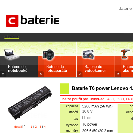
Bateri
c-baterie
Baterie do
Baterie do
Baterie do
Bater
notebooků
fotoaparátů
videokamer
aku n
Baterie T6 power Lenovo 4
nelze použít pro ThinkPad L430, L530, T43
kapacita
5200 mAh (56 Wh)
c
10.8 V
napětí
cen
Li-Ion
typ
d
T6 power
výrobce
detail
1
|
2
|
3
|
4
rozměry
206.6x50x20.2 mm