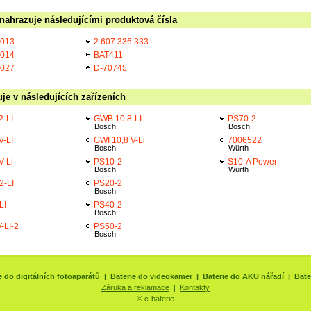
ahrazuje následujícími produktová čísla
 013
2 607 336 333
 014
BAT411
 027
D-70745
e v následujících zařízeních
2-LI
GWB 10,8-LI
PS70-2
Bosch
Bosch
V-LI
GWI 10,8 V-Li
7006522
Bosch
Würth
V-Li
PS10-2
S10-A Power
Bosch
Würth
2-LI
PS20-2
Bosch
LI
PS40-2
Bosch
-LI-2
PS50-2
Bosch
e do digitálních fotoaparátů
|
Baterie do videokamer
|
Baterie do AKU nářadí
|
Bate
Záruka a reklamace
|
Kontakty
© c-baterie