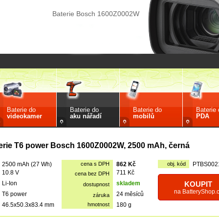
Baterie Bosch 1600Z0002W
Baterie do
Baterie do
Baterie do
Baterie
videokamer
aku nářadí
mobilů
PDA
erie T6 power Bosch 1600Z0002W, 2500 mAh, černá
2500 mAh (27 Wh)
cena s DPH
862 Kč
obj. kód
PTBS002
10.8 V
711 Kč
cena bez DPH
Li-Ion
skladem
KOUPIT
dostupnost
na BatteryShop.
T6 power
24 měsíců
záruka
46.5x50.3x83.4 mm
hmotnost
180 g