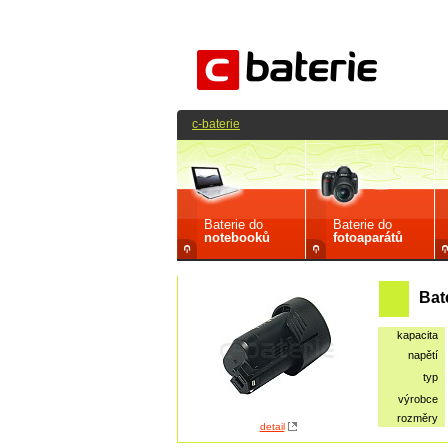
c-baterie
Baterie do
Baterie do
notebooků
fotoaparátů
Bat
kapacita
napětí
typ
výrobce
rozměry
detail