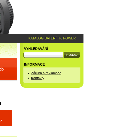
KATALOG BATERIÍ T6 POWER
VYHLEDÁVÁNÍ
INFORMACE
 do
Záruka a reklamace
Kontakty
1
cz