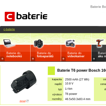
Baterie B
c-baterie
Baterie do
Baterie do
Baterie do
Bater
notebooků
fotoaparátů
videokamer
aku n
Baterie T6 power Bosch 1
kapacita
2500 mAh (27 Wh)
ce
10.8 V
napětí
cena
Li-Ion
typ
d
T6 power
výrobce
rozměry
46.5x50.3x83.4 mm
detail