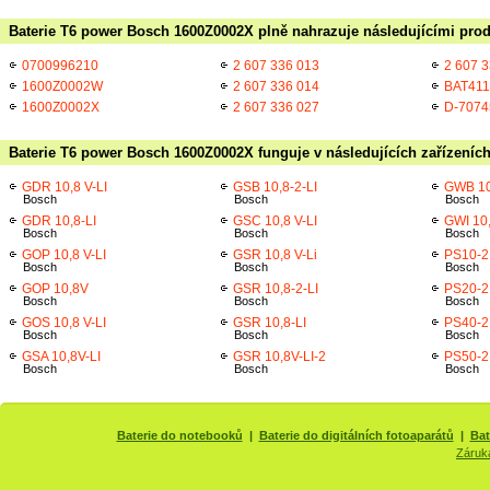
Baterie T6 power Bosch 1600Z0002X plně nahrazuje následujícími prod
0700996210
2 607 336 013
2 607 
1600Z0002W
2 607 336 014
BAT411
1600Z0002X
2 607 336 027
D-7074
Baterie T6 power Bosch 1600Z0002X funguje v následujících zařízeníc
GDR 10,8 V-LI
GSB 10,8-2-LI
GWB 10
Bosch
Bosch
Bosch
GDR 10,8-LI
GSC 10,8 V-LI
GWI 10,
Bosch
Bosch
Bosch
GOP 10,8 V-LI
GSR 10,8 V-Li
PS10-2
Bosch
Bosch
Bosch
GOP 10,8V
GSR 10,8-2-LI
PS20-2
Bosch
Bosch
Bosch
GOS 10,8 V-LI
GSR 10,8-LI
PS40-2
Bosch
Bosch
Bosch
GSA 10,8V-LI
GSR 10,8V-LI-2
PS50-2
Bosch
Bosch
Bosch
Baterie do notebooků
|
Baterie do digitálních fotoaparátů
|
Bat
Záruk