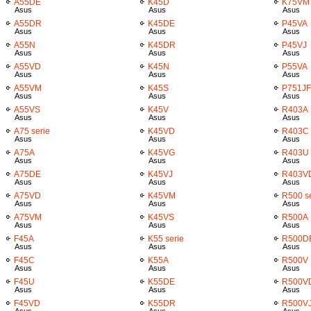
A55DE
K45D
K75VM
Asus
Asus
Asus
A55DR
K45DE
P45VA
Asus
Asus
Asus
A55N
K45DR
P45VJ
Asus
Asus
Asus
A55VD
K45N
P55VA
Asus
Asus
Asus
A55VM
K45S
P751JF
Asus
Asus
Asus
A55VS
K45V
R403A
Asus
Asus
Asus
A75 serie
K45VD
R403C
Asus
Asus
Asus
A75A
K45VG
R403U
Asus
Asus
Asus
A75DE
K45VJ
R403V
Asus
Asus
Asus
A75VD
K45VM
R500 se
Asus
Asus
Asus
A75VM
K45VS
R500A
Asus
Asus
Asus
F45A
K55 serie
R500D
Asus
Asus
Asus
F45C
K55A
R500V
Asus
Asus
Asus
F45U
K55DE
R500V
Asus
Asus
Asus
F45VD
K55DR
R500V