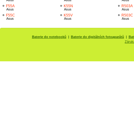
Asus
Asus
Asus
F55A
K55N
R503A
Asus
Asus
Asus
F55C
K55V
R503C
Asus
Asus
Asus
Baterie do notebooků
|
Baterie do digitálních fotoaparátů
|
Bat
Záruk