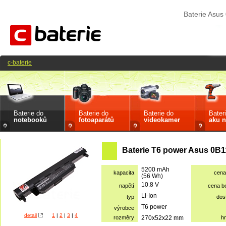
Baterie Asu
c-baterie
Baterie do
Baterie do
Baterie do
Bater
notebooků
fotoaparátů
videokamer
aku n
Baterie T6 power Asus 0B1
5200 mAh
kapacita
cena
(56 Wh)
10.8 V
napětí
cena b
Li-Ion
typ
dos
T6 power
výrobce
detail
1
|
2
|
3
|
4
rozměry
270x52x22 mm
h