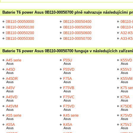
Baterie T6 power Asus 0B110-00050700 plně nahrazuje následujícími pr
0B110-00050000
0B110-00050400
0B110-
0B110-00050100
0B110-00050500
0B110-
0B110-00050200
0B110-00050600
A32-K5
0B110-00050300
0B110-00050700
A33-K5
Baterie T6 power Asus 0B110-00050700 funguje v následujících zařízen
A45 serie
F55U
K55VD
Asus
Asus
Asus
A45D
F55VD
K55VJ
Asus
Asus
Asus
A45DR
F75A
K55VM
Asus
Asus
Asus
A45V
F75VB
K75 ser
Asus
Asus
Asus
A45VD
F75VC
K75A
Asus
Asus
Asus
A45VM
F75VD
K75DE
Asus
Asus
Asus
A55 serie
K45 serie
K75VD
Asus
Asus
Asus
A55A
K45A
K75VJ
Asus
Asus
Asus