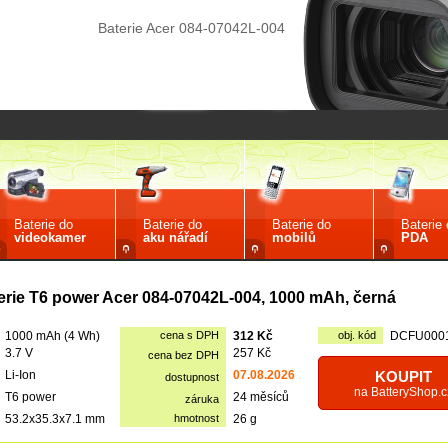
Baterie Acer 084-07042L-004
Baterie do
Baterie do
Baterie do
Baterie
videokamer
aku nářadí
mobilů
PDA
erie T6 power Acer 084-07042L-004, 1000 mAh, černá
1000 mAh (4 Wh)
cena s DPH
312 Kč
obj. kód
DCFU000
3.7 V
257 Kč
cena bez DPH
Li-Ion
07.08.2026
KOUPIT
dostupnost
na BatteryShop.c
T6 power
24 měsíců
záruka
53.2x35.3x7.1 mm
hmotnost
26 g