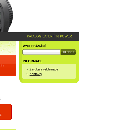
KATALOG BATERIÍ T6 POWER
VYHLEDÁVÁNÍ
INFORMACE
 do
Záruka a reklamace
Kontakty
1
z