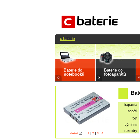
c-baterie
Baterie do
Baterie do
notebooků
fotoaparátů
Bat
kapacita
napětí
typ
výrobce
rozměry
detail
1
|
2
|
3
|
4