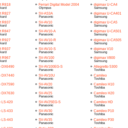
t R818
Ferrari Digital Model 2004
digimax U-CA4
ckard
Olympus
Samsung
t R827
SV-AS3A
digimax U-CA401
ckard
Panasonic
Samsung
t R837
SV-AV10
digimax U-CA5
ckard
Panasonic
Samsung
t R847
SV-AV10-A
digimax U-CA501
ckard
Panasonic
Samsung
t R927
SV-AV10-R
digimax U-CA505
ckard
Panasonic
Samsung
t R937
SV-AV10-S
digimax V10
ckard
Panasonic
Samsung
rt R967
SV-AV100
digimax V800
ckard
Panasonic
Samsung
e DX6490
SV-AV100EG-S
Allegretto 5300
Panasonic
Toshiba
e DX7440
SV-AV10U
Camileo
Panasonic
Toshiba
e DX7590
SV-AV20
Camileo H10
Panasonic
Toshiba
e DX7630
SV-AV25
Camileo H20
Panasonic
Toshiba
 LS-420
SV-AV25EG-S
Camileo HD
Panasonic
Toshiba
 LS-433
SV-AV30
Camileo P10
Panasonic
Toshiba
 LS-443
SV-AV35
Camileo P30
Panasonic
Toshiba