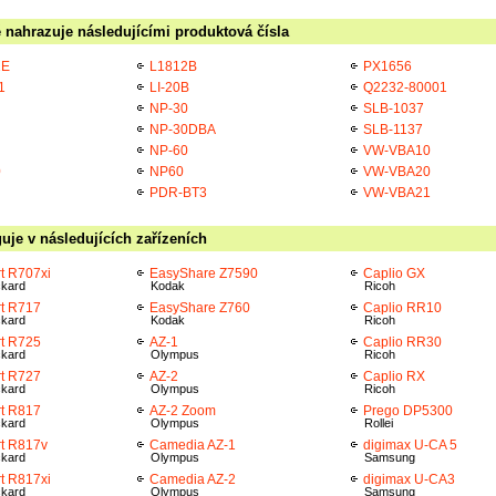
 nahrazuje následujícími produktová čísla
2E
L1812B
PX1656
1
LI-20B
Q2232-80001
NP-30
SLB-1037
NP-30DBA
SLB-1137
NP-60
VW-VBA10
0
NP60
VW-VBA20
PDR-BT3
VW-VBA21
uje v následujících zařízeních
t R707xi
EasyShare Z7590
Caplio GX
ckard
Kodak
Ricoh
t R717
EasyShare Z760
Caplio RR10
ckard
Kodak
Ricoh
t R725
AZ-1
Caplio RR30
ckard
Olympus
Ricoh
t R727
AZ-2
Caplio RX
ckard
Olympus
Ricoh
t R817
AZ-2 Zoom
Prego DP5300
ckard
Olympus
Rollei
t R817v
Camedia AZ-1
digimax U-CA 5
ckard
Olympus
Samsung
t R817xi
Camedia AZ-2
digimax U-CA3
ckard
Olympus
Samsung