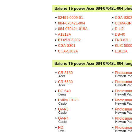
Baterie T6 power Acer 084-07042L-004 plně
02491-0009-01
CGA-S30
084-07042L-004
COMA-BP
084-07042L-019A
D-Li2
A1812A
DB-40
BT.6530A.002
FNB-82LI
CGA-S301
KLIC-500
CGA-S302A
L1812A
Baterie T6 power Acer 084-07042L-004 fung
CR-5130
Photosmar
Acer
Hewlett Pa
CR-6530
Photosmar
Acer
Hewlett Pa
DC S40
Photosmar
Benq
Hewlett Pa
Exilim EX-Z3
Photosmar
Casio
Hewlett Pa
QV-R3
Photosmar
Casio
Hewlett Pa
QV-R4
Photosmar
Casio
Hewlett Pa
HD
Photosmar
Drift
Hewlett Pa